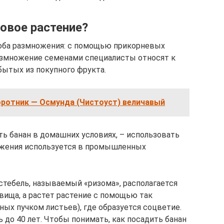
овое растение?
оба размножения: с помощью прикорневых
азмножение семенами специалисты относят к
бытых из покупного фрукта.
оротник — Осмунда (Чистоуст) величавый
ть банан в домашних условиях, – использовать
ожения используется в промышленных
 стебель, называемый «ризома», располагается
вища, а растет растение с помощью так
ых пучком листьев), где образуется соцветие.
до 40 лет. Чтобы понимать, как посадить банан