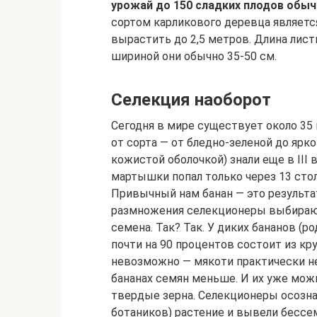
урожай до 150 сладких плодов обыч
сортом карликового деревца являетс
вырастить до 2,5 метров. Длина листь
шириной они обычно 35-50 см.
Селекция наоборот
Сегодня в мире существует около 35
от сорта — от бледно-зеленой до ярко-
кожистой оболочкой) знали еще в III
мартышки попал только через 13 стол
Привычный нам банан — это результат
размножения селекционеры выбирают
семена. Так? Так. У диких бананов (
почти на 90 процентов состоит из кр
невозможно — мякоти практически не
бананах семян меньше. И их уже можн
твердые зерна. Селекционеры осознан
ботаников) растение и вывели бессе