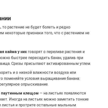
ании
, то растение не будет болеть и редко
м некоторые признаки того, что с растением не
ая кайма у них
говорят о переливе растения и
можно быстрее пересадить банан, удалив при
евища. Срезы присыпают активированным углем.
орить и о низкой влажности воздуха или
о поменяйте условия выращивания банана:
регулярное опрыскивание.
я паутинным клещом
— на листьях появляются
рает. Иногда на листьях можно заметить тонкие
е листья и протрите остальные мыльным