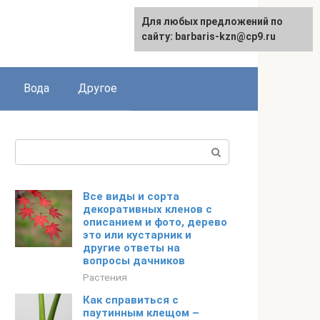
Для любых предложений по
сайту: barbaris-kzn@cp9.ru
Вода
Другое
Поиск:
Все виды и сорта
декоративных кленов с
описанием и фото, дерево
это или кустарник и
другие ответы на
вопросы дачников
Растения
Как справиться с
паутинным клещом –