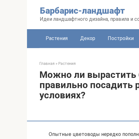
Перейти
Барбарис-ландшафт
к
контенту
Идеи ландшафтного дизайна, правила и 
Растения
Декор
Постройки
Главная
»
Растения
Можно ли вырастить б
правильно посадить 
условиях?
Опытные цветоводы нередко пополн