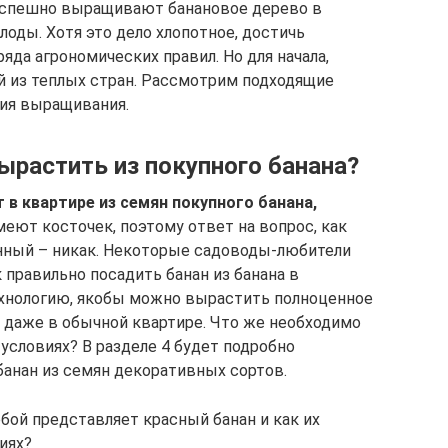
 успешно выращивают банановое дерево в
лоды. Хотя это дело хлопотное, достичь
да агрономических правил. Но для начала,
й из теплых стран. Рассмотрим подходящие
вия выращивания.
ырастить из покупного банана?
 в квартире из семян покупного банана,
ют косточек, поэтому ответ на вопрос, как
енный – никак. Некоторые садоводы-любители
 правильно посадить банан из банана в
ехнологию, якобы можно вырастить полноценное
ь даже в обычной квартире. Что же необходимо
условиях? В разделе 4 будет подробно
банан из семян декоративных сортов.
обой представляет красный банан и как их
иях?