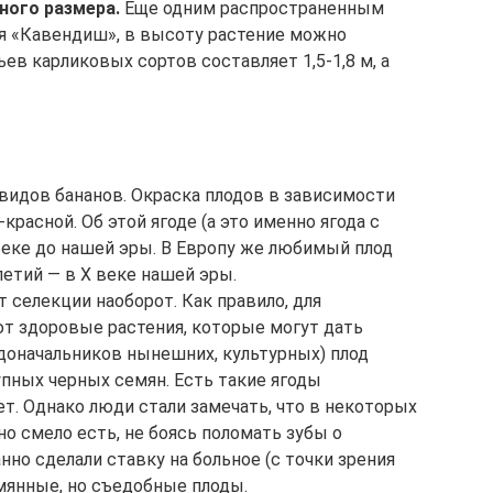
ного размера.
Еще одним распространенным
я «Кавендиш», в высоту растение можно
ев карликовых сортов составляет 1,5-1,8 м, а
 видов бананов. Окраска плодов в зависимости
красной. Об этой ягоде (а это именно ягода с
 веке до нашей эры. В Европу же любимый плод
етий — в X веке нашей эры.
 селекции наоборот. Как правило, для
 здоровые растения, которые могут дать
родоначальников нынешних, культурных) плод
упных черных семян. Есть такие ягоды
т. Однако люди стали замечать, что в некоторых
о смело есть, не боясь поломать зубы о
но сделали ставку на больное (с точки зрения
мянные, но съедобные плоды.