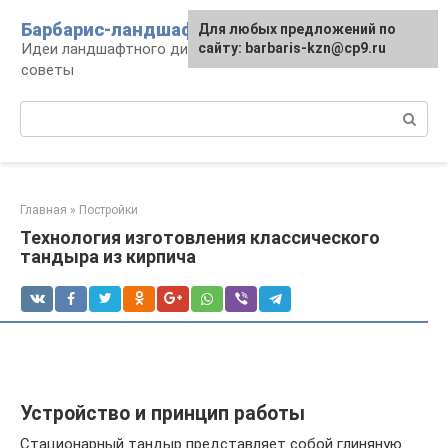
Перейти
Барбарис-ландшафт
Для любых предложений по
к
Идеи ландшафтного дизайна, правила и
сайту: barbaris-kzn@cp9.ru
контенту
советы
Поиск:
Главная
»
Постройки
Технология изготовления классического
тандыра из кирпича
Устройство и принцип работы
Стационарный тандыр представляет собой глиняную