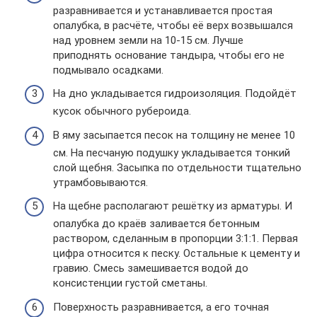
разравнивается и устанавливается простая
опалубка, в расчёте, чтобы её верх возвышался
над уровнем земли на 10-15 см. Лучше
приподнять основание тандыра, чтобы его не
подмывало осадками.
На дно укладывается гидроизоляция. Подойдёт
кусок обычного рубероида.
В яму засыпается песок на толщину не менее 10
см. На песчаную подушку укладывается тонкий
слой щебня. Засыпка по отдельности тщательно
утрамбовываются.
На щебне располагают решётку из арматуры. И
опалубка до краёв заливается бетонным
раствором, сделанным в пропорции 3:1:1. Первая
цифра относится к песку. Остальные к цементу и
гравию. Смесь замешивается водой до
консистенции густой сметаны.
Поверхность разравнивается, а его точная