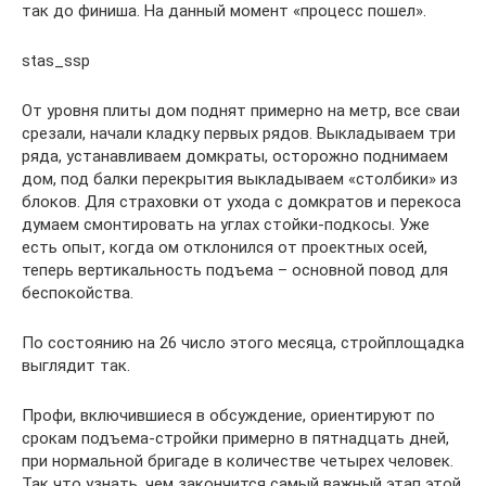
так до финиша. На данный момент «процесс пошел».
stas_ssp
От уровня плиты дом поднят примерно на метр, все сваи
срезали, начали кладку первых рядов. Выкладываем три
ряда, устанавливаем домкраты, осторожно поднимаем
дом, под балки перекрытия выкладываем «столбики» из
блоков. Для страховки от ухода с домкратов и перекоса
думаем смонтировать на углах стойки-подкосы. Уже
есть опыт, когда ом отклонился от проектных осей,
теперь вертикальность подъема – основной повод для
беспокойства.
По состоянию на 26 число этого месяца, стройплощадка
выглядит так.
Профи, включившиеся в обсуждение, ориентируют по
срокам подъема-стройки примерно в пятнадцать дней,
при нормальной бригаде в количестве четырех человек.
Так что узнать, чем закончится самый важный этап этой