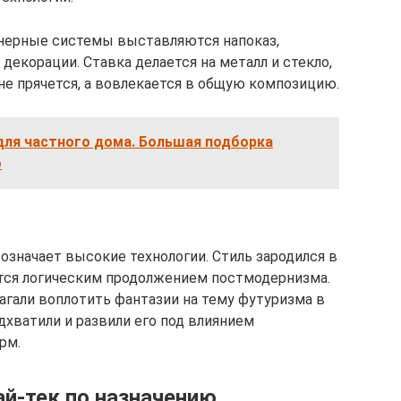
нерные системы выставляются напоказ,
екорации. Ставка делается на металл и стекло,
е прячется, а вовлекается в общую композицию.
для частного дома. Большая подборка
о
 означает высокие технологии. Стиль зародился в
яется логическим продолжением постмодернизма.
агали воплотить фантазии на тему футуризма в
одхватили и развили его под влиянием
рм.
ай-тек по назначению