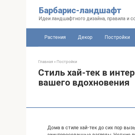
Перейти
Барбарис-ландшафт
к
контенту
Идеи ландшафтного дизайна, правила и 
Растения
Декор
Постройки
Главная
»
Постройки
Стиль хай-тек в интер
вашего вдохновения
Дома в стиле хай-тек до сих пор вы
заинтересованные взгляды. Четкие л