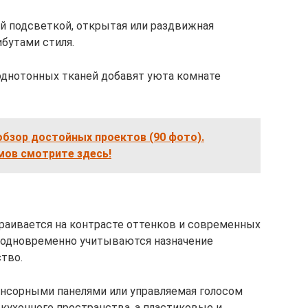
й подсветкой, открытая или раздвижная
бутами стиля.
однотонных тканей добавят уюта комнате
обзор достойных проектов (90 фото).
ов смотрите здесь!
траивается на контрасте оттенков и современных
 одновременно учитываются назначение
тво.
енсорными панелями или управляемая голосом
ухонного пространства, а пластиковые и