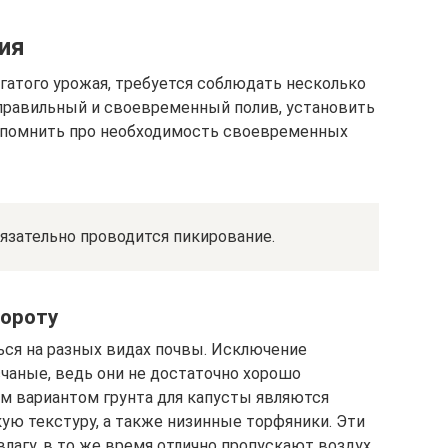
ия
гатого урожая, требуется соблюдать несколько
правильный и своевременный полив, установить
 помнить про необходимость своевременных
бязательно проводится пикирование.
бороту
ся на разных видах почвы. Исключение
чаные, ведь они не достаточно хорошо
м вариантом грунта для капусты являются
ую текстуру, а также низинные торфяники. Эти
агу, в то же время отлично пропускают воздух.