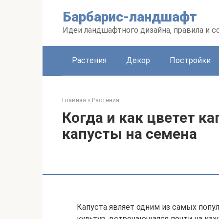
Перейти
Барбарис-ландшафт
к
контенту
Идеи ландшафтного дизайна, правила и 
Растения
Декор
Постройки
Главная
»
Растения
Когда и как цветет к
капусты на семена
Капуста являет одним из самых поп
культур, встречающаяся почти на каж