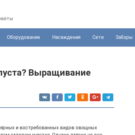
советы
Оборудование
Насаждения
Сети
Заборы
апуста? Выращивание
улярных и востребованных видов овощных
дом садовом участке. Однако далеко не все