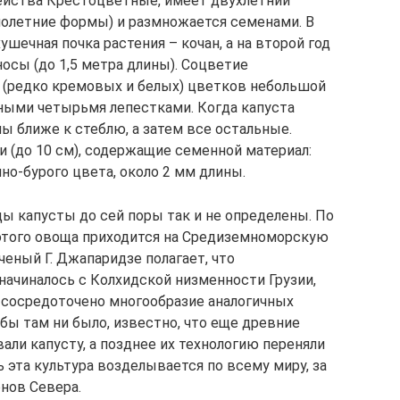
ейства Крестоцветные, имеет двухлетний
нолетние формы) и размножается семенами. В
шечная почка растения – кочан, а на второй год
осы (до 1,5 метра длины). Соцветие
 (редко кремовых и белых) цветков небольшой
ными четырьмя лепестками. Когда капуста
ы ближе к стеблю, а затем все остальные.
 (до 10 см), содержащие семенной материал:
но-бурого цвета, около 2 мм длины.
ы капусты до сей поры так и не определены. По
 этого овоща приходится на Средиземноморскую
ченый Г. Джапаридзе полагает, что
начиналось с Колхидской низменности Грузии,
 сосредоточено многообразие аналогичных
бы там ни было, известно, что еще древние
ли капусту, а позднее их технологию переняли
ь эта культура возделывается по всему миру, за
нов Севера.