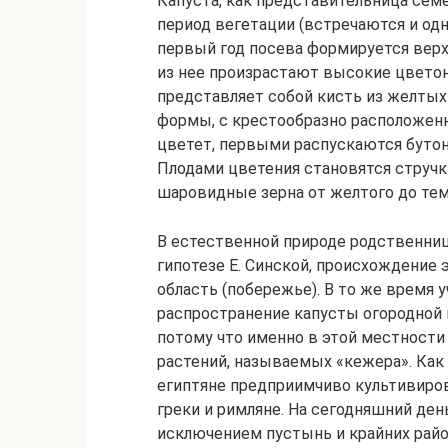
Капуста, как представительница сем
период вегетации (встречаются и од
первый год посева формируется верху
из нее произрастают высокие цветон
представляет собой кисть из желтых
формы, с крестообразно расположен
цветет, первыми распускаются бутон
Плодами цветения становятся стручки
шаровидные зерна от желтого до тем
В естественной природе родственниц
гипотезе Е. Синской, происхождение
область (побережье). В то же время у
распространение капусты огородной 
потому что именно в этой местности
растений, называемых «кежера». Как 
египтяне предприимчиво культивирова
греки и римляне. На сегодняшний ден
исключением пустынь и крайних райо