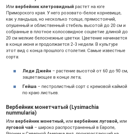
Или
вербейник клетровидный
растет на юге
Приморского края. У него розовато-белое корневище,
как у ландыша, но несколько толще, прямостоячий,
опушенный и облиственный стебель высотой до 20 см и
собранные в плотное колосовидное соцветие длиной до
20 см мелкие белоснежные цветки. Цветение начинается
в конце июня и продолжается 2-3 недели. В культуре
этот вид с конца прошлого столетия. Самые известные
сорта:
Леди Джейн
– растение высотой от 60 до 90 см,
зацветающее в конце лета;
Гейша
– пестролистный сорт с кремовой каймой
по краю листьев.
Вербейник монетчатый (Lysimachia
nummularia)
Или
вербейник монетный,
или
вербейник луговой,
или
луговой чай
– широко распространенный в Европе,
Японии и Северной Америке вид, произрастающий на