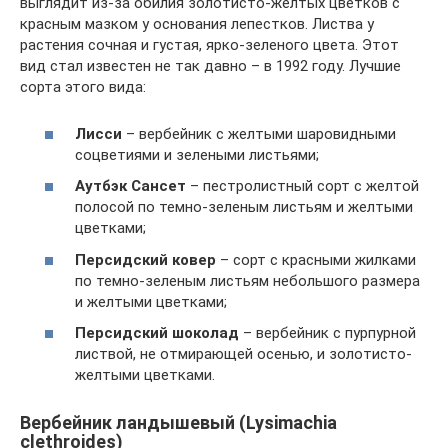
выглядит из-за обилия золотисто-желтых цветков с
красным мазком у основания лепестков. Листва у
растения сочная и густая, ярко-зеленого цвета. Этот
вид стал известен не так давно – в 1992 году. Лучшие
сорта этого вида:
Лисси
– вербейник с желтыми шаровидными
соцветиями и зелеными листьями;
Аутбэк Сансет
– пестролистный сорт с желтой
полосой по темно-зеленым листьям и желтыми
цветками;
Персидский ковер
– сорт с красными жилками
по темно-зеленым листьям небольшого размера
и желтыми цветками;
Персидский шоколад
– вербейник с пурпурной
листвой, не отмирающей осенью, и золотисто-
желтыми цветками.
Вербейник ландышевый (Lysimachia
clethroides)