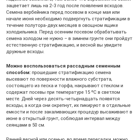
зацветает лишь на 2-3 год после появления всходов.
Семена вербейника перед посевом в конце мая или
начале июня необходимо подвергнуть стратификации в
течение полутора-двух месяцев в овощном ящике
холодильника. Перед осенним посевом обрабатывать
семена холодом не нужно – в зимнем грунте они пройдут
естественную стратификацию, и весной вы увидите
дружные всходы.
Можно воспользоваться рассадным семенным
способом:
прошедшие стратификацию семена
высевают по поверхности влажного субстрата,
состоящего из песка и торфа, накрывают стеклом и
содержат посевы при температуре 15 ºC в светлом
месте. Дней через десять-четырнадцать появятся
всходы, а когда они окрепнут, их пикируют в отдельные
емкости и после закаливающих процедур высаживают в
июне в открытый грунт, соблюдая интервал между
сеянцами в 50 см.
Ранней весной или осенью, во время пересадки, можно