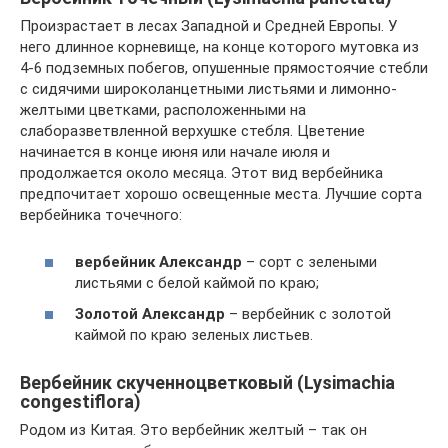
Произрастает в лесах Западной и Средней Европы. У
него длинное корневище, на конце которого мутовка из
4-6 подземных побегов, опушенные прямостоячие стебли
с сидячими широколанцетными листьями и лимонно-
желтыми цветками, расположенными на
слаборазветвленной верхушке стебля. Цветение
начинается в конце июня или начале июля и
продолжается около месяца. Этот вид вербейника
предпочитает хорошо освещенные места. Лучшие сорта
вербейника точечного:
вербейник Александр
– сорт с зелеными
листьями с белой каймой по краю;
Золотой Александр
– вербейник с золотой
каймой по краю зеленых листьев.
Вербейник скученноцветковый (Lysimachia
congestiflora)
Родом из Китая. Это вербейник желтый – так он