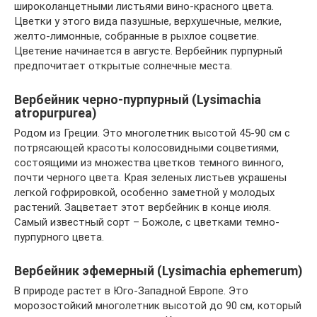
широколанцетными листьями вино-красного цвета.
Цветки у этого вида пазушные, верхушечные, мелкие,
желто-лимонные, собранные в рыхлое соцветие.
Цветение начинается в августе. Вербейник пурпурный
предпочитает открытые солнечные места.
Вербейник черно-пурпурный (Lysimachia
atropurpurea)
Родом из Греции. Это многолетник высотой 45-90 см с
потрясающей красоты колосовидными соцветиями,
состоящими из множества цветков темного винного,
почти черного цвета. Края зеленых листьев украшены
легкой гофрировкой, особенно заметной у молодых
растений. Зацветает этот вербейник в конце июля.
Самый известный сорт – Божоле, с цветками темно-
пурпурного цвета.
Вербейник эфемерный (Lysimachia ephemerum)
В природе растет в Юго-Западной Европе. Это
морозостойкий многолетник высотой до 90 см, который