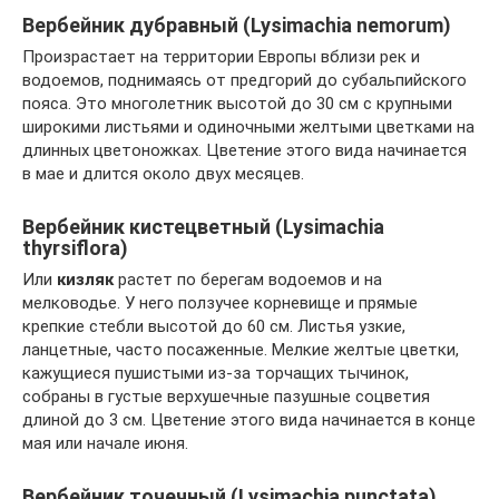
Вербейник дубравный (Lysimachia nemorum)
Произрастает на территории Европы вблизи рек и
водоемов, поднимаясь от предгорий до субальпийского
пояса. Это многолетник высотой до 30 см с крупными
широкими листьями и одиночными желтыми цветками на
длинных цветоножках. Цветение этого вида начинается
в мае и длится около двух месяцев.
Вербейник кистецветный (Lysimachia
thyrsiflora)
Или
кизляк
растет по берегам водоемов и на
мелководье. У него ползучее корневище и прямые
крепкие стебли высотой до 60 см. Листья узкие,
ланцетные, часто посаженные. Мелкие желтые цветки,
кажущиеся пушистыми из-за торчащих тычинок,
собраны в густые верхушечные пазушные соцветия
длиной до 3 см. Цветение этого вида начинается в конце
мая или начале июня.
Вербейник точечный (Lysimachia punctata)