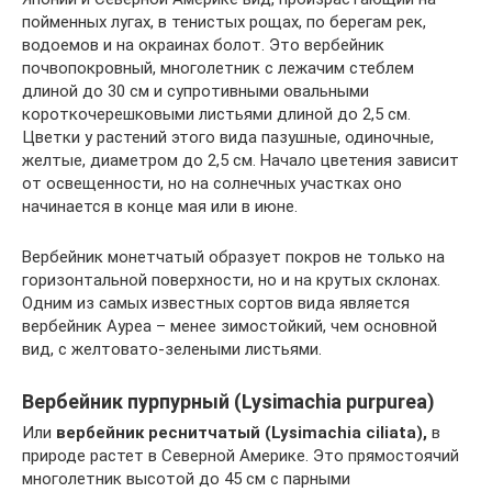
пойменных лугах, в тенистых рощах, по берегам рек,
водоемов и на окраинах болот. Это вербейник
почвопокровный, многолетник с лежачим стеблем
длиной до 30 см и супротивными овальными
короткочерешковыми листьями длиной до 2,5 см.
Цветки у растений этого вида пазушные, одиночные,
желтые, диаметром до 2,5 см. Начало цветения зависит
от освещенности, но на солнечных участках оно
начинается в конце мая или в июне.
Вербейник монетчатый образует покров не только на
горизонтальной поверхности, но и на крутых склонах.
Одним из самых известных сортов вида является
вербейник Ауреа – менее зимостойкий, чем основной
вид, с желтовато-зелеными листьями.
Вербейник пурпурный (Lysimachia purpurea)
Или
вербейник реснитчатый (Lysimachia ciliata),
в
природе растет в Северной Америке. Это прямостоячий
многолетник высотой до 45 см с парными