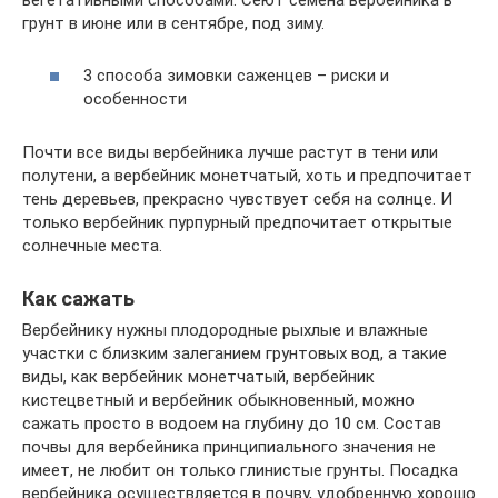
вегетативными способами. Сеют семена вербейника в
грунт в июне или в сентябре, под зиму.
3 способа зимовки саженцев – риски и
особенности
Почти все виды вербейника лучше растут в тени или
полутени, а вербейник монетчатый, хоть и предпочитает
тень деревьев, прекрасно чувствует себя на солнце. И
только вербейник пурпурный предпочитает открытые
солнечные места.
Как сажать
Вербейнику нужны плодородные рыхлые и влажные
участки с близким залеганием грунтовых вод, а такие
виды, как вербейник монетчатый, вербейник
кистецветный и вербейник обыкновенный, можно
сажать просто в водоем на глубину до 10 см. Состав
почвы для вербейника принципиального значения не
имеет, не любит он только глинистые грунты. Посадка
вербейника осуществляется в почву, удобренную хорошо