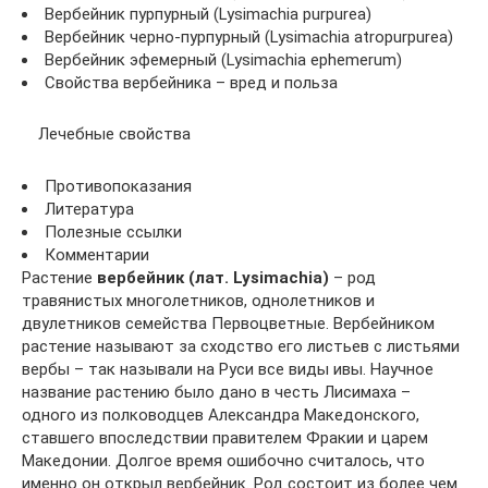
Вербейник пурпурный (Lysimachia purpurea)
Вербейник черно-пурпурный (Lysimachia atropurpurea)
Вербейник эфемерный (Lysimachia ephemerum)
Свойства вербейника – вред и польза
Лечебные свойства
Противопоказания
Литература
Полезные ссылки
Комментарии
Растение
вербейник (лат. Lysimachia)
– род
травянистых многолетников, однолетников и
двулетников семейства Первоцветные. Вербейником
растение называют за сходство его листьев с листьями
вербы – так называли на Руси все виды ивы. Научное
название растению было дано в честь Лисимаха –
одного из полководцев Александра Македонского,
ставшего впоследствии правителем Фракии и царем
Македонии. Долгое время ошибочно считалось, что
именно он открыл вербейник. Род состоит из более чем