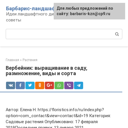
Перейти
Барбарис-ландшафт
Для любых предложений по
к
Идеи ландшафтного дизайна, правила и
сайту: barbaris-kzn@cp9.ru
контенту
советы
Поиск:
Главная
»
Растения
Вербейник: выращивание в саду,
размножение, виды и сорта
Автор: Елена Н. https://floristics.info/ru/index.php?
option=com_contact&view=contact&id=19 Категория:
Садовые растения Опубликовано: 17 февраля
2019Последние правки: 13 января 2021