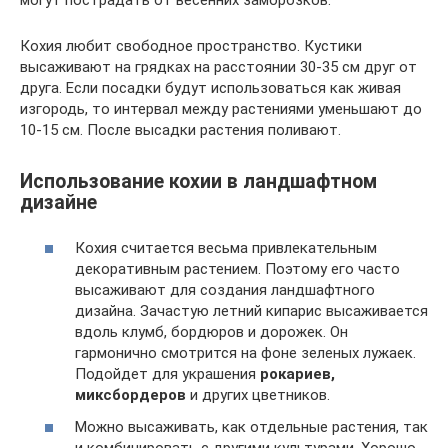
могут пострадать от весенних заморозков.
Кохия любит свободное пространство. Кустики
высаживают на грядках на расстоянии 30-35 см друг от
друга. Если посадки будут использоваться как живая
изгородь, то интервал между растениями уменьшают до
10-15 см. После высадки растения поливают.
Использование кохии в ландшафтном
дизайне
Кохия считается весьма привлекательным
декоративным растением. Поэтому его часто
высаживают для создания ландшафтного
дизайна. Зачастую летний кипарис высаживается
вдоль клумб, бордюров и дорожек. Он
гармонично смотрится на фоне зеленых лужаек.
Подойдет для украшения
рокариев,
миксбордеров
и других цветников.
Можно высаживать, как отдельные растения, так
и комбинировать с другими культурами. Хорошо