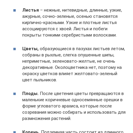
Листья
– нежные, нитевидные, длинные, узкие,
ажурные, сочно-зеленые, осенью становятся
кирпично-красными. Узкие и плотные листья
ассоциируются с хвоей. Листья и побеги
покрыты тонкими серебристыми волосками.
Цветы,
образующиеся в пазухах листьев летом,
собраны в рыхлые, слегка опушенные шипы,
неприметные, зеленовато-желтые, не очень
декоративные. Околоцветника нет, поэтому на
окраску цветков влияет желтовато-зеленый
цвет пыльников.
Плоды.
После цветения цветы превращаются в
маленькие коричневые односемянные орешки в
форме угловатого арахиса, которые после
созревания можно собирать и использовать для
размножения растений.
Корень.
Подземная часть состоит из длинного