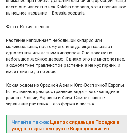
внимание при поиске дополнительной информации. Чаще
всего оно известно как Kolchia scoparia, хотя правильное
нынешнее название – Brassia scoparia.
Фото. Кохия осенью
Растение напоминает небольшой кипарис или
можжевельник, поэтому его иногда еще называют
однолетним или летним кипарисом. Оно похоже на
небольшое хвойное дерево. Однако это не многолетнее,
а однолетнее травянистое растение, а не кустарник, и
имеет листья, а не хвою.
Кохия родом из Средней Азии и Юго-Восточной Европы.
Естественное распространение вида – юго-западные
районы России, Украины и Азии. Самое главное
украшение растения – его форма и листья.
Читайте также:
Цветок сидальцея Посадка и
уход в открытом грунте Выращивание из