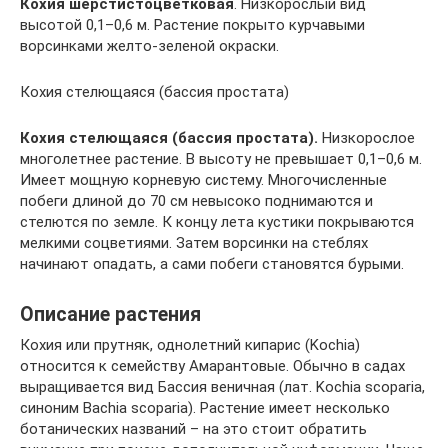
Кохия шерстистоцветковая
. Низкорослый вид
высотой 0,1–0,6 м. Растение покрыто курчавыми
ворсинками желто-зеленой окраски.
Кохия стелющаяся (бассия простата)
Кохия стелющаяся (бассия простата).
Низкорослое
многолетнее растение. В высоту не превышает 0,1–0,6 м.
Имеет мощную корневую систему. Многочисленные
побеги длиной до 70 см невысоко поднимаются и
стелются по земле. К концу лета кустики покрываются
мелкими соцветиями. Затем ворсинки на стеблях
начинают опадать, а сами побеги становятся бурыми.
Описание растения
Кохия или прутняк, однолетний кипарис (Kochia)
относится к семейству Амарантовые. Обычно в садах
выращивается вид Бассия веничная (лат. Kochia scoparia,
синоним Bachia scoparia). Растение имеет несколько
ботанических названий – на это стоит обратить