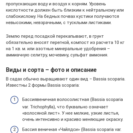
пропускающих воду и воздух к корням. Уровень
кислотности должен быть близким к нейтральному или
слабокислому. На бедных почвах кустики получаются
невысокими, невзрачными, с тусклыми листиками.
Землю перед посадкой перекапывают, в грунт
обязательно вносят перегной, компост из расчета 10 кг
на 1 кв. м. или азотные минеральные удобрения –
аммиачную селитру, мочевину, сульфат аммония.
Виды и сорта – фото и описание
В садах обычно выращивают один вид – Bassia scoparia.
Известны 2 формы Bassia scoparia:
Бассиявеничная волосолистная (Bassia scoparia
var. Trichophylla), что буквально означает
«волосяной лист». У нее мелкие, узкие листья,
очень интенсивно и красиво меняющие окраску.
Бассия веничная «Чайлдси» (Bassia scoparia var.