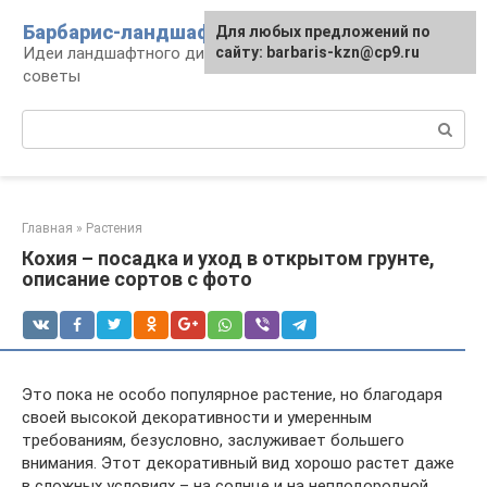
Перейти
Барбарис-ландшафт
Для любых предложений по
к
Идеи ландшафтного дизайна, правила и
сайту: barbaris-kzn@cp9.ru
контенту
советы
Поиск:
Главная
»
Растения
Кохия – посадка и уход в открытом грунте,
описание сортов с фото
Это пока не особо популярное растение, но благодаря
своей высокой декоративности и умеренным
требованиям, безусловно, заслуживает большего
внимания. Этот декоративный вид хорошо растет даже
в сложных условиях – на солнце и на неплодородной