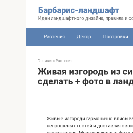
Перейти
Барбарис-ландшафт
к
контенту
Идеи ландшафтного дизайна, правила и 
Растения
Декор
Постройки
Главная
»
Растения
Живая изгородь из си
сделать + фото в ла
Живые изгороди гармонично вписываю
непрошеных гостей и доставляя свои
наслаждение. Многочисленные фото ж