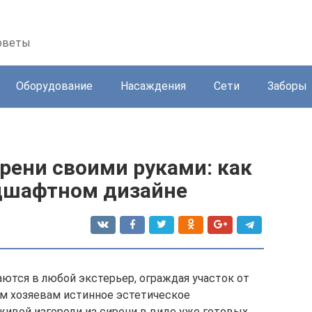
советы
Оборудование
Насаждения
Сети
Заборы
рени своими руками: как
ндшафтном дизайне
тся в любой экстерьер, ограждая участок от
м хозяевам истинное эстетическое
ивой изгороди из сирени в виде уже готовых