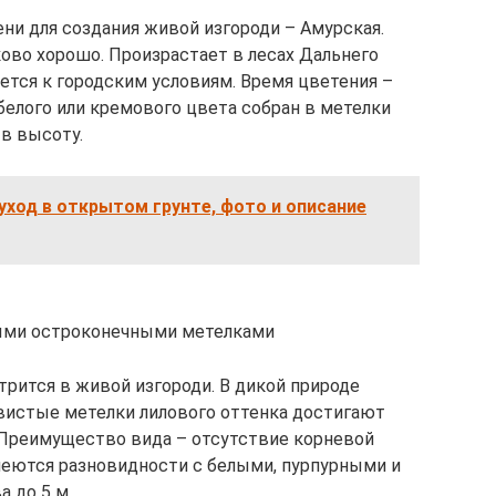
ни для создания живой изгороди – Амурская.
ково хорошо. Произрастает в лесах Дальнего
ется к городским условиям. Время цветения –
белого или кремового цвета собран в метелки
 в высоту.
 уход в открытом грунте, фото и описание
тыми остроконечными метелками
трится в живой изгороди. В дикой природе
вистые метелки лилового оттенка достигают
. Преимущество вида – отсутствие корневой
меются разновидности с белыми, пурпурными и
 до 5 м.