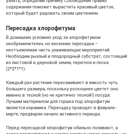
узнать, определив причину. Соблюдение правил
содержания поможет вырастить красивый цветок,
который будет радовать своим цветением.
Пересадка хлорофитума
В домашних условиях уход за хлорофитумом
необременителен, но весенние пересадки –
неотъемлемая часть ухаживающих мероприятий.
Необходим рыхлый и плодородный субстрат, состоящий
из листовой и дерновой земли, перегноя и песка
(2*2*1*1).
Каждый раз растение пересаживают в емкость чуть
большего размера, поскольку роскошнее цветет оно
именно в тесной (но не критично тесной!) посуде.
Лучшим материалом для горшка под хлорофитум
является керамика. Пересадку проводят в феврале-
марте, предваряя начало активного периода.
Перед пересадкой хлорофитум обильно поливают, а
затем переваливают с комом земли в новую емкость, на