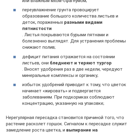
или влажным мхом-сфагнумом;
переувлажнение грунта провоцирует
образование большого количества листьев и
деток, пораженных
разными видами
пятнистости
. Листья покрываются бурыми пятнами и
болезненно выглядят. Для устранения проблемы
снижают полив;
дефицит питания отражается на состоянии
листьев, они
бледнеют и теряют тургор
. Вносят удобрения раз в две недели, чередуют
минеральные комплексы и органику;
избыток удобрений приводит к тому, что цветок
начинает «жировать» и подвергается
заболеваниям. При подкормках соблюдают
концентрацию, указанную на упаковке;
Нерегулярная пересадка становится причиной того, что
растение расколет горшок. Сигналом к пересадке служит
замедление роста цветка, и
выпирание на