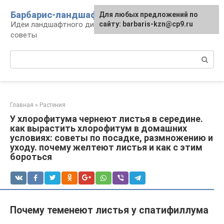
Перейти
Барбарис-ландшафт
Для любых предложений по
к
Идеи ландшафтного дизайна, правила и
сайту: barbaris-kzn@cp9.ru
контенту
советы
Поиск:
Главная
»
Растения
У хлорофитума чернеют листья в середине.
как вырастить хлорофитум в домашних
условиях: советы по посадке, размножению и
уходу. почему желтеют листья и как с этим
бороться
Почему теменеют листья у спатифиллума