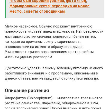
чтобы был хороший урожай, фото ягод,
формирование куста, пересадка на новое
место, советы огородникам
Мелкое насекомое. Обычно поражает внутреннюю
поверхность листьев, выедая их мякоть. На поверхности
листовых пластин сначала появляются белые пятна,
которые со временем сохнут, коричневеют,
впоследствии на их месте образуются дыры.
Уничтожают трипса опрыскиванием цветка любым
инсектицидным раствором.
Достаточно уделять вашему зелёному питомцу немного
заботливого внимания, и с проблемами, описанными в
данной статье, вам не придётся столкнуться никогда.
Описание растения
Хлорофитум (Chlorophytum) — многолетнее травянистое
растение семейства Спаржевые, обнаруженное в 1794
году в тропических зонах Южной Америки, и чуть позже