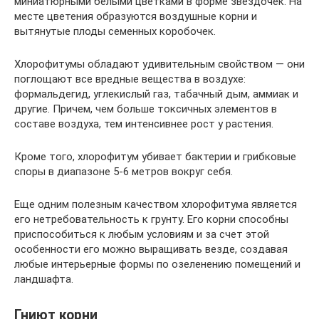
миниатюрными белыми цветками в форме звездочек. На
месте цветения образуются воздушные корни и
вытянутые плоды семенных коробочек.
Хлорофитумы обладают удивительным свойством — они
поглощают все вредные вещества в воздухе:
формальдегид, углекислый газ, табачный дым, аммиак и
другие. Причем, чем больше токсичных элементов в
составе воздуха, тем интенсивнее рост у растения.
Кроме того, хлорофитум убивает бактерии и грибковые
споры в диапазоне 5-6 метров вокруг себя.
Еще одним полезным качеством хлорофитума является
его нетребовательность к грунту. Его корни способны
приспособиться к любым условиям и за счет этой
особенности его можно выращивать везде, создавая
любые интерьерные формы по озеленению помещений и
ландшафта.
Гниют корни