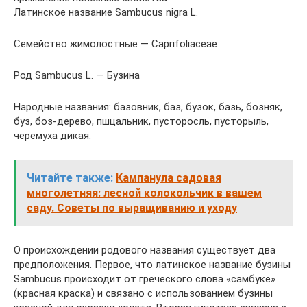
Латинское название Sambucus nigra L.
Семейство жимолостные — Caprifoliaceae
Род Sambucus L. — Бузина
Народные названия: базовник, баз, бузок, базь, бозняк,
буз, боз-дерево, пшцальник, пусторосль, пусторыль,
черемуха дикая.
Читайте также:
Кампанула садовая
многолетняя: лесной колокольчик в вашем
саду. Советы по выращиванию и уходу
О происхождении родового названия существует два
предположения. Первое, что латинское название бузины
Sambucus происходит от греческого слова «самбуке»
(красная краска) и связано с использованием бузины