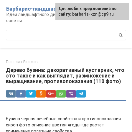
Перейти
Барбарис-ландшафт
Для любых предложений по
к
Идеи ландшафтного дизайна, правила и
сайту: barbaris-kzn@cp9.ru
контенту
советы
Поиск:
Главная
»
Растения
Дерево бузина: декоративный кустарник, что
это такое и как выглядит, размножение и
выращивание, противопоказания (110 фото)
Бузина черная лечебные свойства и противопоказания
сироп фото описание цветки ягоды где растет
применение полезные свойства