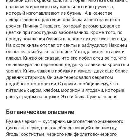
красной для окраски холста. Вторая гипотеза связана с
названием иракского музыкального инструмента,
который изготавливают из бузины. А в качестве
лекарственного растения она была известна еще со
времен Плиния Старшего, который рекомендовал ее
цветки при простудных заболеваниях. Кроме того, по
поводу появления бузины в народе существует легенда.
На охоте князь отстал от свиты и заблудился. Наконец
он вышел к избушке на поляне. У входа сидел старик и
плакал. Князю он сказал, что его побил отец за то, что
он неаккуратно переносил дедушку с лавки на кровать и
уронил. Князь зашел в избушку и увидел двух еще более
древних стариков. Он заинтересовался секретом
подобного долголетия. Старики сообщили ему, что
питались сыром, хлебом, молоком и ягодами, которые
растут рядом на опушке. Это и была бузина черная.
Ботаническое описание
Бузина черная — кустарник, многолетнего жизненного
цикла, на период покоя сбрасывающий всю листву.
Ягоды костистые, черного или фиолетово-черного