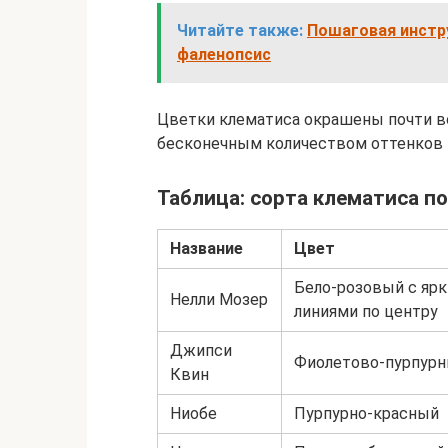
Читайте также:
Пошаговая инстру
фаленопсис
Цветки клематиса окрашены почти во
бесконечным количеством оттенков
Таблица: сорта клематиса п
Название
Цвет
Бело-розовый с яр
Нелли Мозер
линиями по центру
Джипси
Фиолетово-пурпур
Квин
Ниобе
Пурпурно-красный