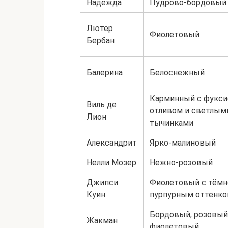
Надежда
Пудрово-бордовый
Лютер
Фиолетовый
Бербан
Балерина
Белоснежный
Карминный с фукс
Виль де
отливом и светлым
Лион
тычинками
Александрит
Ярко-малиновый
Нелли Мозер
Нежно-розовый
Джипси
Фиолетовый с тёмн
Куин
пурпурным оттенк
Бордовый, розовый
Жакман
фиолетовый