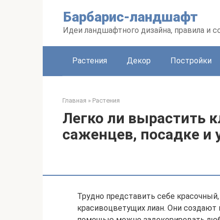
Перейти
Барбарис-ландшафт
к
контенту
Идеи ландшафтного дизайна, правила и 
Растения
Декор
Постройки
Главная
»
Растения
Легко ли вырастить к
саженцев, посадке и 
Трудно представить себе красочный,
красивоцветущих лиан. Они создают 
помощью можно задекорировать любо