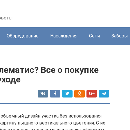
советы
Оборудование
Насаждения
Сети
Заборы
лематис? Все о покупке
уходе
 объемный дизайн участка без использования
картину пышного вертикального цветения. С их
е строение, стену дома или гаража, оформить