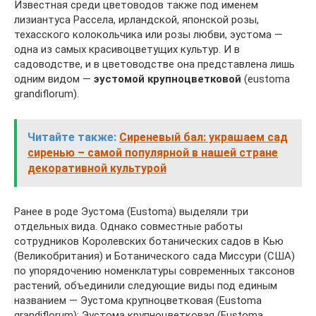
Известная среди цветоводов также под именем
лизиантуса Рассела, ирландской, японской розы,
техасского колокольчика или розы любви, эустома —
одна из самых красивоцветущих культур. И в
садоводстве, и в цветоводстве она представлена лишь
одним видом —
эустомой крупноцветковой
(eustoma
grandiflorum).
Читайте также:
Сиреневый бал: украшаем сад
сиренью – самой популярной в нашей стране
декоративной культурой
Ранее в роде Эустома (Eustoma) выделяли три
отдельных вида. Однако совместные работы
сотрудников Королевских ботанических садов в Кью
(Великобритания) и Ботанического сада Миссури (США)
по упорядочению номенклатуры современных таксонов
растений, объединили следующие виды под единым
названием — Эустома крупноцветковая (Eustoma
grandiflorum): Эустома крупноцветковая (Eustoma