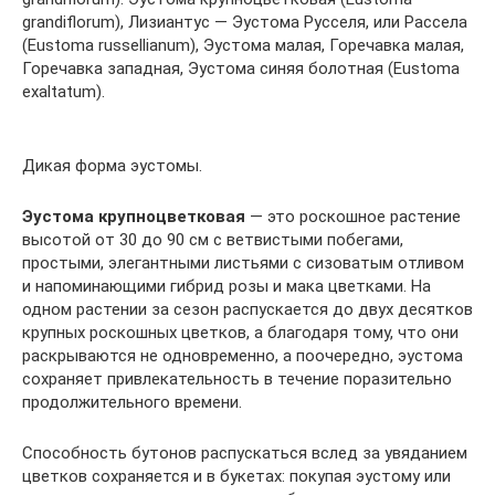
grandiflorum), Лизиантус — Эустома Русселя, или Рассела
(Eustoma russellianum), Эустома малая, Горечавка малая,
Горечавка западная, Эустома синяя болотная (Eustoma
exaltatum).
Дикая форма эустомы.
Эустома крупноцветковая
— это роскошное растение
высотой от 30 до 90 см с ветвистыми побегами,
простыми, элегантными листьями с сизоватым отливом
и напоминающими гибрид розы и мака цветками. На
одном растении за сезон распускается до двух десятков
крупных роскошных цветков, а благодаря тому, что они
раскрываются не одновременно, а поочередно, эустома
сохраняет привлекательность в течение поразительно
продолжительного времени.
Способность бутонов распускаться вслед за увяданием
цветков сохраняется и в букетах: покупая эустому или