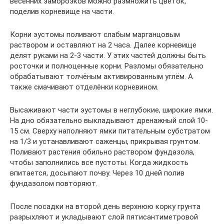
весенних заморозков можно размножить цветок,
поделив корневище на части.
Корни эустомы поливают слабым марганцовым
раствором и оставляют на 2 часа. Далее корневище
делят руками на 2-3 части. У этих частей должны быть
росточки и полноценные корни. Разломы обязательно
обрабатывают толчёным активированным углём. А
также смачивают отделёнки корневином.
Высаживают части эустомы в неглубокие, широкие ямки.
На дно обязательно выкладывают дренажный слой 10-
15 см. Сверху наполняют ямки питательным субстратом
на 1/3 и устанавливают саженцы, прикрывая грунтом.
Поливают растения обильно раствором фундазола,
чтобы заполнились все пустоты. Когда жидкость
впитается, досыпают почву. Через 10 дней полив
фундазолом повторяют.
После посадки на второй день верхнюю корку грунта
разрыхляют и укладывают слой пятисантиметровой