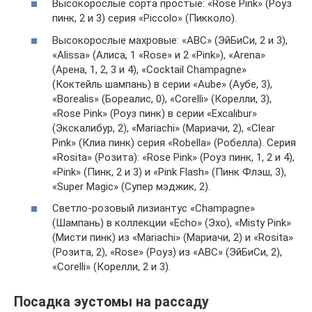
Высокорослые сорта простые: «Rose Pink» (Роуз
пинк, 2 и 3) серия «Piccolo» (Пикколо).
Высокорослые махровые: «ABC» (ЭйБиСи, 2 и 3),
«Alissa» (Алиса, 1 «Rose» и 2 «Pink»), «Arena»
(Арена, 1, 2, 3 и 4), «Cocktail Champagne»
(Коктейль шампань) в серии «Aube» (Аубе, 3),
«Borealis» (Бореалис, 0), «Corelli» (Корелли, 3),
«Rose Pink» (Роуз пинк) в серии «Excalibur»
(Экскалибур, 2), «Mariachi» (Мариачи, 2), «Clear
Pink» (Клиа пинк) серия «Robella» (Робелла). Серия
«Rosita» (Розита): «Rose Pink» (Роуз пинк, 1, 2 и 4),
«Pink» (Пинк, 2 и 3) и «Pink Flash» (Пинк Флэш, 3),
«Super Magic» (Супер мэджик, 2).
Светло-розовый лизиантус «Champagne»
(Шампань) в коллекции «Echo» (Эхо), «Misty Pink»
(Мисти пинк) из «Mariachi» (Мариачи, 2) и «Rosita»
(Розита, 2), «Rose» (Роуз) из «ABC» (ЭйБиСи, 2),
«Corelli» (Корелли, 2 и 3).
Посадка эустомы на рассаду