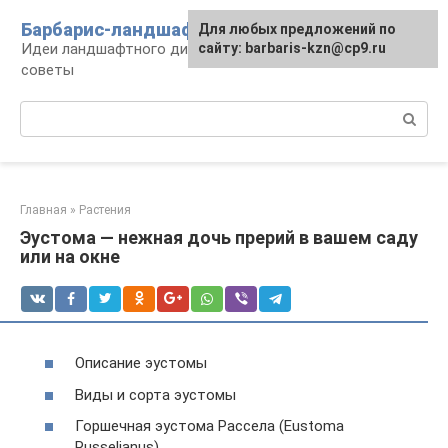
Перейти
Барбарис-ландшафт
Для любых предложений по
к
Идеи ландшафтного дизайна, правила и
сайту: barbaris-kzn@cp9.ru
контенту
советы
Поиск:
Главная
»
Растения
Эустома — нежная дочь прерий в вашем саду
или на окне
Описание эустомы
Виды и сорта эустомы
Горшечная эустома Рассела (Eustoma
Russelianus)