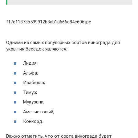
ff7e11373b599912b3ab1a666d84e606.jpe
Одними из самых популярных сортов винограда для
укрытия беседок являются:
Лидия;
Альфа;
Изабелла;
Тимур;
Мукузани;
Аметистовый;
Конкорд.
Важно отметить, что от сорта винограда будет