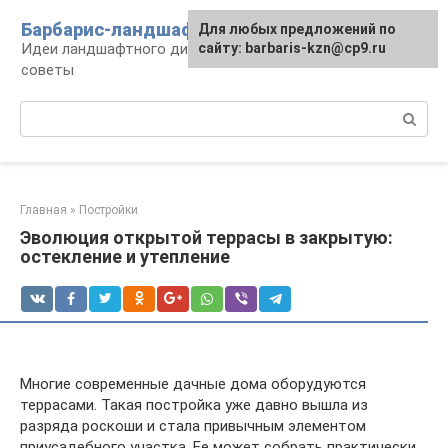
Перейти
Барбарис-ландшафт
Для любых предложений по
к
Идеи ландшафтного дизайна, правила и
сайту: barbaris-kzn@cp9.ru
контенту
советы
Поиск:
Главная
»
Постройки
Эволюция открытой террасы в закрытую:
остекление и утепление
Многие современные дачные дома оборудуются
террасами. Такая постройка уже давно вышла из
разряда роскоши и стала привычным элементом
приусадебного участка. Ее может собрать практически