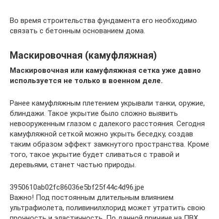
Во время строительства фундамента его необходимо
связать с бетонным основанием дома.
Маскировочная (камуфляжная)
Маскировочная или камуфляжная сетка уже давно
используется не только в военном деле.
Ранее камуфляжным плетением укрывали танки, оружие,
блиндажи. Такое укрытие было сложно выявить
невооруженным глазом с далекого расстояния. Сегодня
камуфляжной сеткой можно укрыть беседку, создав
таким образом эффект замкнутого пространства. Кроме
того, такое укрытие будет сливаться с травой и
деревьями, станет частью природы.
3950610ab02fc86036e5bf25f44c4d96.jpe
Важно! Под постоянным длительным влиянием
ультрафиолета, поливинилхлорид может утратить свою
прочность и эластичность. По данной причине на ПВХ