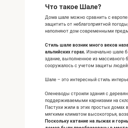
Что такое Шале?
Дома шале можно сравнить с европей
защитить от неблагоприятной погоды
наполняют дом современными предм
Стиль шале возник много веков наза
альпийских горах.
Изначально шале б
здание, выполненное из массивного 
сооружалось с учетом защиты людей
Шале – это интересный стиль интерь
Оленеводы строили здания с деревя
поддерживаемыми карнизами на скло
Пастухи жили в этих простых домах в
мягкими климатом высокогорья, возв
Поскольку катание на лыжах и горн
домов были преобразованы в места