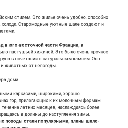
ским стилем. Это жилье очень удобно, способно
, холода. Старомодные уютные шале создают и
етами.
д в юго-восточной части Франции, в
ыло пастушьей хижиной. Это было очень прочное
бруса в сочетании с натуральным камнем. Оно
 и животных от непогоды.
ера дома
нными каркасами, широкими, хорошо
нах гор, прилегающих к их молочным фермам.
 течение летних месяцев, наслаждаясь более
ращаясь в долины до наступления зимы.
ые походы стали популярными, планы шале-
 для отдыха.