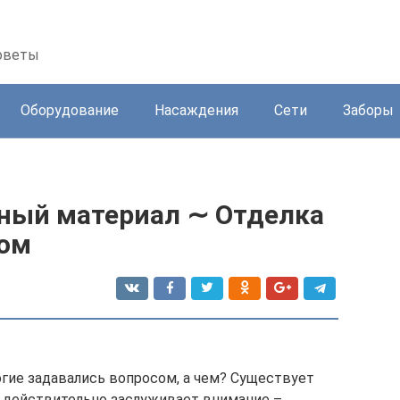
советы
Оборудование
Насаждения
Сети
Заборы
чный материал ∼ Отделка
гом
огие задавались вопросом, а чем? Существует
х действительно заслуживает внимание –