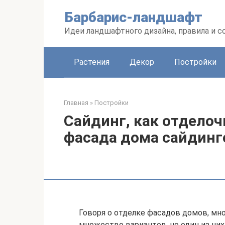
Перейти
Барбарис-ландшафт
к
контенту
Идеи ландшафтного дизайна, правила и 
Растения
Декор
Постройки
Главная
»
Постройки
Сайдинг, как отдело
фасада дома сайдин
Говоря о отделке фасадов домов, мн
множество вариантов, но один из ни