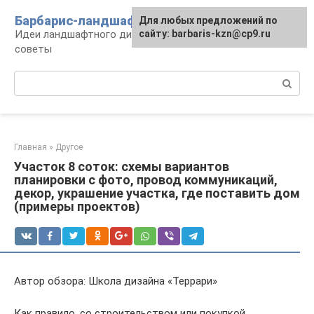
Перейти
Барбарис-ландшафт
Для любых предложений по
к
Идеи ландшафтного дизайна, правила и
сайту: barbaris-kzn@cp9.ru
контенту
советы
Поиск:
Главная
»
Другое
Участок 8 соток: схемы вариантов
планировки с фото, провод коммуникаций,
декор, украшение участка, где поставить дом
(примеры проектов)
Автор обзора: Школа дизайна «Террари»
Как правило, со строительством или покупкой