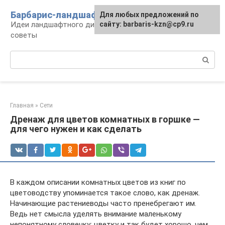
Перейти
Барбарис-ландшафт
Для любых предложений по
к
Идеи ландшафтного дизайна, правила и
сайту: barbaris-kzn@cp9.ru
контенту
советы
Поиск:
Главная
»
Сети
Дренаж для цветов комнатных в горшке —
для чего нужен и как сделать
В каждом описании комнатных цветов из книг по
цветоводству упоминается такое слово, как дренаж.
Начинающие растениеводы часто пренебрегают им.
Ведь нет смысла уделять внимание маленькому
непонятному словечку: цветку и так будет хорошо, чем