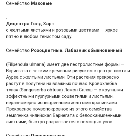
Семейство
Маковые
.
Дицентра Голд Харт
с желтыми листьями и розовыми цветками — яркое
пятно в любом тенистом саду.
Семейство
Розоцветные. Лабазник обыкновенный
(Filipendula ulmaria) имеет две пестролистные формы —
Вариегата с четким кремовым рисунком в центре листа и
Ауреа с желтыми листьями. Эти растения прекрасно
растут в полутени на влажных почвах. Кровохлебка
тупая (Sanguisorba obtusa) Лемон Сплэш — с крупными
эффектными пурпурными соцветиями и листьями,
неравномерно испещренными желтыми крапинками.
Прекрасное почвопокровное из этого семейства —
земляника чилийская Вариегата с белоокаймленными
листьями, быстро разрастается с помощью усов.
Семейство
Первоцветные