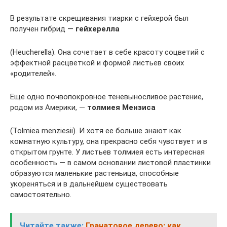
В результате скрещивания тиарки с гейхерой был
получен гибрид —
гейхерелла
(Неucherellа). Она сочетает в себе красоту соцветий с
эффектной расцветкой и формой листьев своих
«родителей».
Еще одно почвопокровное теневыносливое растение,
родом из Америки, —
толмиея Мензиса
(Тоlmieа menziesii). И хотя ее больше знают как
комнатную культуру, она прекрасно себя чувствует и в
открытом грунте. У листьев толмиея есть интересная
особенность — в самом основании листовой пластинки
образуются маленькие растеньица, способные
укореняться и в дальнейшем существовать
самостоятельно.
Читайте также:
Гранатовое дерево: как