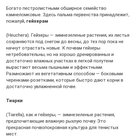
Богато пестролистными обширное семейство
камнеломковые. Здесь пальма первенства принадлежит,
пожалуй,
гейхерам
(Heucheга). Гейхеры — зимнезеленые растения, их листья
сохраняются под снегом до весны, до тех пор пока не
начнут отрастать новые. К почвам гейхеры
нетребовательны, но на хорошо дренированных и
достаточно влажных участках в легкой полутени
вырастают весьма пышными и эффектными.
Размножают их вегетативным способом — боковыми
черенками-розетками, которые быстро дают корни в
достаточно увлажненной почве.
Тиарки
(Тiarellа), как и гейхеры, — зимнезеленые растения,
предпочитающие влажную рыхлую почву. Это
прекрасная почвопокровная культура для тенистых
мест.