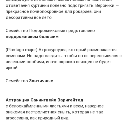
отцветания куртинки полезно подстригать. Вероники —
прекрасное почвопокровное для рокариев, они
декоративны все лето.
Семейство Подорожниковые представлено
подорожником большим
(Plantago major) Атропурпуреа, который размножается
семенами. Но надо следить, чтобы он не переопылялся с
зелеными особями, иначе окраска сеянцев не будет
яркой.
Семейство
Зонтичные
.
Астранция Санингдейл Варигейтед
с белоокаймленными листьями и всем, наверное,
знакомая пестролистная сныть, которая не так
агрессивна, как природный вид.