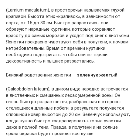
(Lamium maculatum), в просторечьи называемая глухой
крапивой. Высота этих «крапивок», в зависимости от
сорта, от 15 до 30 см. Быстро разрастаясь, они
образуют нарядные куртинки, которые сохраняют
красоту до самых морозов и уходят под снег с листьями.
Яснотки прекрасно чувствуют себя в полутени, к почвам
нетребовательны. Время от времени куртинки
необходимо подстригать, чтобы они не теряли
декоративность и пышнее разрастались.
Близкий родственник яснотки —
зеленчук желтый
(Galeobdolon luteum), в диком виде нередко встречается
в лиственных и смешанных лесах умеренной зоны. Он
очень быстро разрастается, разбрасывая в стороны
стелющиеся длинные побеги, в результате получается
сплошной ковер высотой до 20 см. Зеленчук используют,
когда нужно быстро «задрапировать» голые участки
даже в полной тени. Правда, в полутени и на солнце
яркая окраска будет проявляться лучше.