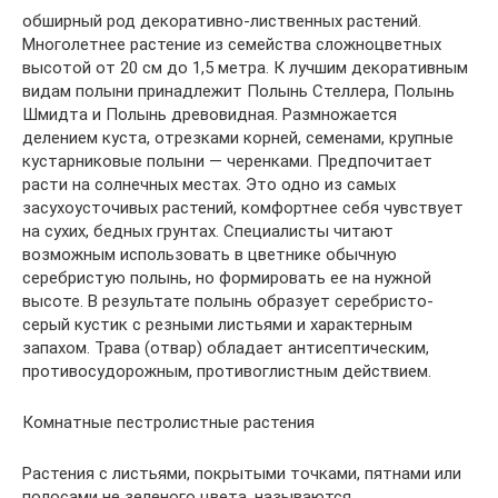
обширный род декоративно-лиственных растений.
Многолетнее растение из семейства сложноцветных
высотой от 20 см до 1,5 метра. К лучшим декоративным
видам полыни принадлежит Полынь Стеллера, Полынь
Шмидта и Полынь древовидная. Размножается
делением куста, отрезками корней, семенами, крупные
кустарниковые полыни — черенками. Предпочитает
расти на солнечных местах. Это одно из самых
засухоусточивых растений, комфортнее себя чувствует
на сухих, бедных грунтах. Специалисты читают
возможным использовать в цветнике обычную
серебристую полынь, но формировать ее на нужной
высоте. В результате полынь образует серебристо-
серый кустик с резными листьями и характерным
запахом. Трава (отвар) обладает антисептическим,
противосудорожным, противоглистным действием.
Комнатные пестролистные растения
Растения с листьями, покрытыми точками, пятнами или
полосами не зеленого цвета, называются