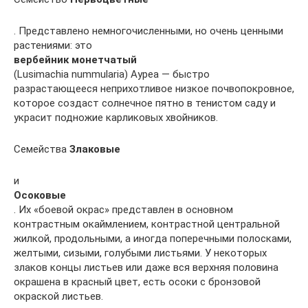
. Представлено немногочисленными, но очень ценными
растениями: это
вербейник монетчатый
(Lusimachia nummularia) Ауреа — быстро
разрастающееся неприхотливое низкое почвопокровное,
которое создаст солнечное пятно в тенистом саду и
украсит подножие карликовых хвойников.
Семейства
Злаковые
и
Осоковые
. Их «боевой окрас» представлен в основном
контрастным окаймлением, контрастной центральной
жилкой, продольными, а иногда поперечными полосками,
желтыми, сизыми, голубыми листьями. У некоторых
злаков концы листьев или даже вся верхняя половина
окрашена в красный цвет, есть осоки с бронзовой
окраской листьев.