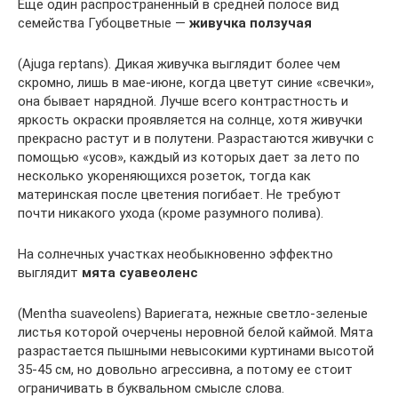
Еще один распространенный в средней полосе вид
семейства Губоцветные —
живучка ползучая
(Ajuga reptans). Дикая живучка выглядит более чем
скромно, лишь в мае-июне, когда цветут синие «свечки»,
она бывает нарядной. Лучше всего контрастность и
яркость окраски проявляется на солнце, хотя живучки
прекрасно растут и в полутени. Разрастаются живучки с
помощью «усов», каждый из которых дает за лето по
несколько укореняющихся розеток, тогда как
материнская после цветения погибает. Не требуют
почти никакого ухода (кроме разумного полива).
На солнечных участках необыкновенно эффектно
выглядит
мята суавеоленс
(Mentha suaveolens) Вариегата, нежные светло-зеленые
листья которой очерчены неровной белой каймой. Мята
разрастается пышными невысокими куртинами высотой
35-45 см, но довольно агрессивна, а потому ее стоит
ограничивать в буквальном смысле слова.