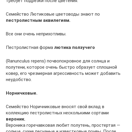
требует подрезки после цветения.
Семейство Лютиковые цветоводы знают по
пестролистным аквилегиям.
Все они очень неприхотливы.
Пестролистная форма
лютика ползучего
(Ranunculus repens) почвопокровное для солнца и
полутени, которое очень быстро образует сплошной
ковер, его чрезмерная агрессивность может добавить
неудобство.
Норничковые.
Семейство Норичниковые вносят свой вклад в
коллекцию пестролистных несколькими сортами
вероник.
Вероника горечавковая любит полутень, простертая —
солнце, сухие песчаные и известковые почвы. После