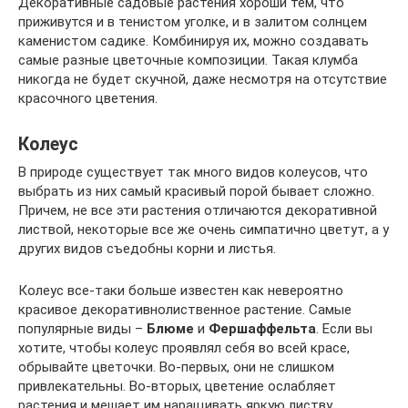
Декоративные садовые растения хороши тем, что
приживутся и в тенистом уголке, и в залитом солнцем
каменистом садике. Комбинируя их, можно создавать
самые разные цветочные композиции. Такая клумба
никогда не будет скучной, даже несмотря на отсутствие
красочного цветения.
Колеус
В природе существует так много видов колеусов, что
выбрать из них самый красивый порой бывает сложно.
Причем, не все эти растения отличаются декоративной
листвой, некоторые все же очень симпатично цветут, а у
других видов съедобны корни и листья.
Колеус все-таки больше известен как невероятно
красивое декоративнолиственное растение. Самые
популярные виды –
Блюме
и
Фершаффельта
. Если вы
хотите, чтобы колеус проявлял себя во всей красе,
обрывайте цветочки. Во-первых, они не слишком
привлекательны. Во-вторых, цветение ослабляет
растения и мешает им наращивать яркую листву.