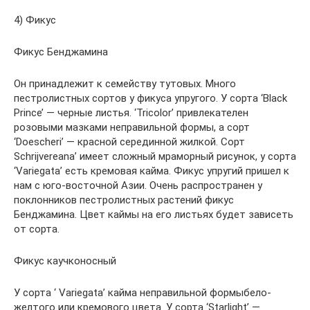
4) Фикус
Фикус Бенджамина
Он принадлежит к семейству тутовых. Много
пестролистных сортов у фикуса упругого. У сорта ‘Black
Prince’ — черные листья. ‘Tricolor’ привлекателен
розовыми мазками неправильной формы, а сорт
‘Doescheri’ — красной серединной жилкой. Сорт
Schrijvereana’ имеет сложный мраморный рисунок, у сорта
‘Variegata’ есть кремовая кайма. Фикус упругий пришел к
нам с юго-восточной Азии. Очень распространен у
поклонников пестролистных растений фикус
Бенджамина. Цвет каймы на его листьях будет зависеть
от сорта.
Фикус каучконосный
У сорта ‘ Variegata’ кайма неправильной формыбело-
желтого или кремового цвета. У сорта ‘Starlight’ —