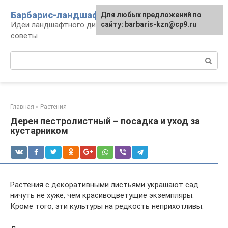
Перейти
Барбарис-ландшафт
Для любых предложений по
к
Идеи ландшафтного дизайна, правила и
сайту: barbaris-kzn@cp9.ru
контенту
советы
Поиск:
Главная
»
Растения
Дерен пестролистный – посадка и уход за
кустарником
Растения с декоративными листьями украшают сад
ничуть не хуже, чем красивоцветущие экземпляры.
Кроме того, эти культуры на редкость неприхотливы.