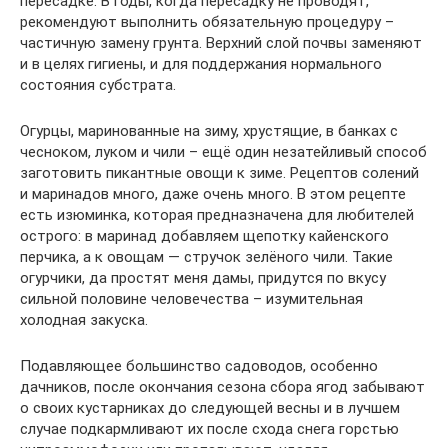
пересадке. В годы, когда пересадку не проводят,
рекомендуют выполнить обязательную процедуру –
частичную замену грунта. Верхний слой почвы заменяют
и в целях гигиены, и для поддержания нормального
состояния субстрата.
Огурцы, маринованные на зиму, хрустящие, в банках с
чесноком, луком и чили – ещё один незатейливый способ
заготовить пикантные овощи к зиме. Рецептов солений
и маринадов много, даже очень много. В этом рецепте
есть изюминка, которая предназначена для любителей
острого: в маринад добавляем щепотку кайенского
перчика, а к овощам — стручок зелёного чили. Такие
огурчики, да простят меня дамы, придутся по вкусу
сильной половине человечества – изумительная
холодная закуска.
Подавляющее большинство садоводов, особенно
дачников, после окончания сезона сбора ягод забывают
о своих кустарниках до следующей весны и в лучшем
случае подкармливают их после схода снега горстью