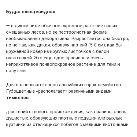
Будра плющевидная
— в диком виде обычное скромное растение наших
смешанных лесов, но ее пестролистная форма
необыкновенно декоративна. Разрастается она быстро,
но не так, как дикая, образуя низ-кий (5-8 см), как бы
кружевной ковер из круглых листочков с белой
окантовкой. Это еще одно красивое и очень
неприхотливое почвопокровное растение для тени и
полутени.
Для солнечных склонов альпийских горок семейство
Губоцветные «располагает» различными видами
тимьянов
, растений степного происхождения, как правило, очень
душистых, образующих плотные подушки или рыхлые
куртинки из стелющихся побегов с мелкими листочками.