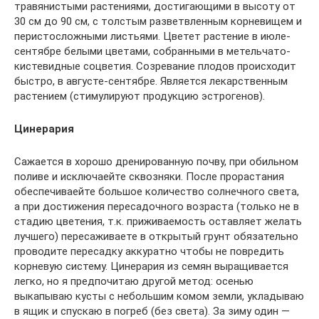
травянистыми растениями, достигающими в высоту от
30 см до 90 см, с толстым разветвленным корневищем и
перистосложными листьями. Цветет растение в июле-
сентябре белыми цветами, собранными в метельчато-
кистевидные соцветия. Созревание плодов происходит
быстро, в августе-сентябре. Является лекарственным
растением (стимулируют продукцию эстрогенов).
Цинерария
Сажается в хорошо дренированную почву, при обильном
поливе и исключаейте сквозняки. После прорастания
обеспечиваейте большое количество солнечного света,
а при достижения пересадочного возраста (только не в
стадию цветения, т.к. приживаемость оставляет желать
лучшего) пересаживаете в открытый грунт обязательно
проводите пересадку аккуратно чтобы не повредить
корневую систему. Цинерария из семян выращивается
легко, но я предпочитаю другой метод: осенью
выкапываю кусты с небольшим комом земли, укладываю
в ящик и спускаю в погреб (без света). За зиму один —