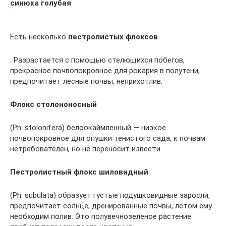
синюха голубая
.
Есть несколько
пестролистых флоксов
. Разрастается с помощью стелющихся побегов,
прекрасное почвопокровное для рокария в полутени,
предпочитает лесные почвы, неприхотлив.
Флокс столононосный
(Рh. stolonifera) белоокаймленный — низкое
почвопокровное для опушки тенистого сада, к почвам
нетребователен, но не переносит извести.
Пестролистный флокс шиловидный
(Рh. subulata) образует густые подушковидные заросли,
предпочитает солнце, дренированные почвы, летом ему
необходим полив. Это полувечнозеленое растение