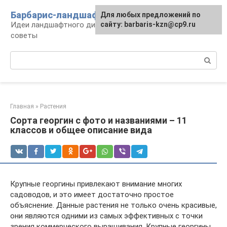
Перейти
Барбарис-ландшафт
Для любых предложений по
к
Идеи ландшафтного дизайна, правила и
сайту: barbaris-kzn@cp9.ru
контенту
советы
Поиск:
Главная
»
Растения
Сорта георгин с фото и названиями – 11
классов и общее описание вида
Крупные георгины привлекают внимание многих
садоводов, и это имеет достаточно простое
объяснение. Данные растения не только очень красивые,
они являются одними из самых эффективных с точки
зрения коммерческого выращивания. Крупные георгины