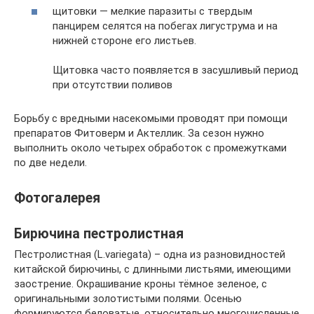
щитовки — мелкие паразиты с твердым
панцирем селятся на побегах лигуструма и на
нижней стороне его листьев.
Щитовка часто появляется в засушливый период
при отсутствии поливов
Борьбу с вредными насекомыми проводят при помощи
препаратов Фитоверм и Актеллик. За сезон нужно
выполнить около четырех обработок с промежутками
по две недели.
Фотогалерея
Бирючина пестролистная
Пестролистная (L.vаriegаtа) – одна из разновидностей
китайской бирючины, с длинными листьями, имеющими
заострение. Окрашивание кроны тёмное зеленое, с
оригинальными золотистыми полями. Осенью
формируются беловатые, относительно многочисленные