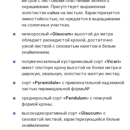
метров с листовыми пластинами зеленого
окрашивания. Присутствует выраженная
золотистая кайма на листьях. Характеризуется
зимостойкостью, но нуждается в выращивании
на солнечных участках;
низкорослый
«Glaucum»
высотой до метра
обладает раскидистой кроной, достаточно
узкой листвой с сизоватым налетом и белым
окаймлением;
полувечнозеленый кустарниковый сорт
«Viсаri»
имеет плотную крону высотой не более метра и
широкую, овальную, золотисто-желтую листву;
сорт
«Pyramidale»
с привлекательной надземной
частью пирамидальной формы№
среднерослый сорт
«Pendulum
» с плакучей
формой кроны;
высокодекоративный сорт
«Glaucum»
с
сизоватой листвой, характеризующейся белым
окаймлением.