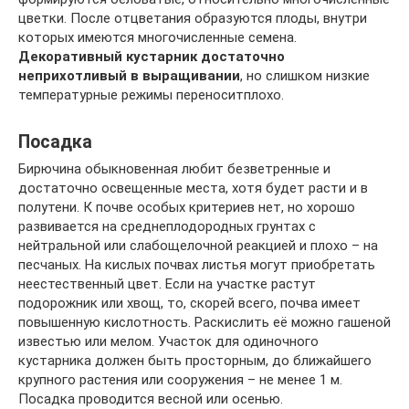
цветки. После отцветания образуются плоды, внутри
которых имеются многочисленные семена.
Декоративный кустарник достаточно
неприхотливый в выращивании
, но слишком низкие
температурные режимы переноситплохо.
Посадка
Бирючина обыкновенная любит безветренные и
достаточно освещенные места, хотя будет расти и в
полутени. К почве особых критериев нет, но хорошо
развивается на среднеплодородных грунтах с
нейтральной или слабощелочной реакцией и плохо – на
песчаных. На кислых почвах листья могут приобретать
неестественный цвет. Если на участке растут
подорожник или хвощ, то, скорей всего, почва имеет
повышенную кислотность. Раскислить её можно гашеной
известью или мелом. Участок для одиночного
кустарника должен быть просторным, до ближайшего
крупного растения или сооружения – не менее 1 м.
Посадка проводится весной или осенью.