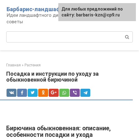
Перейти
Барбарис-ландшафт
Для любых предложений по
к
Идеи ландшафтного дизайна, правила и
сайту: barbaris-kzn@cp9.ru
контенту
советы
Поиск:
Главная
»
Растения
Посадка и инструкции по уходу за
обыкновенной бирючиной
Бирючина обыкновенная: описание,
особенности посадки и ухода