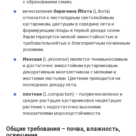
с образованием семян;
вечнозеленая
бирючина Йбота
(L.ibоtа)
относится к листопадным светолюбивым
кустарникам, цветущим в середине лета и
формирующим плоды в первой декаде осени.
Характеризуется низкой зимостойкостью и
требовательнойтью к благоприятным почвенным
условиям;
Иезская
(L.yеzоеnsе) является теневыносливым
и достаточно зимостойким кустарниковым
декоративным многолетником с мелкими и
жесткими листьями. Цветение приходится на
последнюю декаду лета;
плотная
(L.соmрасtum) – полувечнозеленое и
средне-растущее кустарниковое нецветущее
растение с недостаточно высокими
показателями морозоустойчивости.
Общие требования – почва, влажность,
освещение