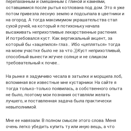
перепаханным и смешанным с глиной и камнями,
оставшимися после рытья котлована под дом. Это я уже
потом привезла лесную землю и подсыпала в цветники и
на огород. А тогда максимумом украшательства стал
сухой ручей, на который я потихоньку начала
высаживать неприхотливые лекарственные растения.
И потребовался куст. Как вертикальный акцент, за
который бы «зацепился» глаз… Ибо «цепляться» тогда
на моем участке было не за что ;))Куст неприхотливый,
способный вынести жгучее солнце и не слишком
требовательный к почве…
На рынке я задумчиво чесала в затылке и морщила лоб,
вспоминая все известные мне кустарники. На сайте я
тогда только-только появилась, а собственного опыта
не было, поэтому мои познания оставляли желать
лучшего, и поставленная задача была практически
невыполнимой.
Мне ее навязали. В полном смысле этого слова. Меня
очень легко убедить купить ту или иную вещь, а что