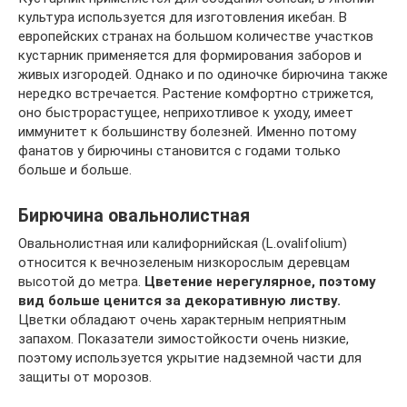
культура используется для изготовления икебан. В
европейских странах на большом количестве участков
кустарник применяется для формирования заборов и
живых изгородей. Однако и по одиночке бирючина также
нередко встречается. Растение комфортно стрижется,
оно быстрорастущее, неприхотливое к уходу, имеет
иммунитет к большинству болезней. Именно потому
фанатов у бирючины становится с годами только
больше и больше.
Бирючина овальнолистная
Овальнолистная или калифорнийская (L.оvаlifоlium)
относится к вечнозеленым низкорослым деревцам
высотой до метра.
Цветение нерегулярное, поэтому
вид больше ценится за декоративную листву.
Цветки обладают очень характерным неприятным
запахом. Показатели зимостойкости очень низкие,
поэтому используется укрытие надземной части для
защиты от морозов.