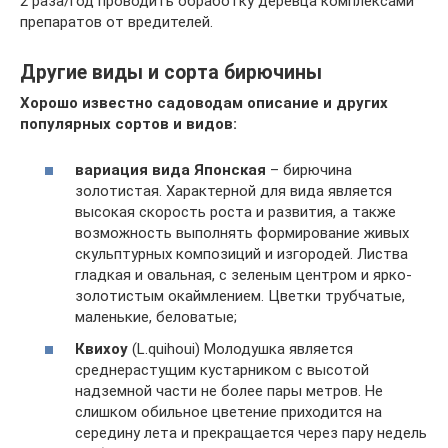
2 раза/год проводить обработку деревца комплексами
препаратов от вредителей.
Другие виды и сорта бирючины
Хорошо известно садоводам описание и других
популярных сортов и видов:
вариация вида Японская
– бирючина
золотистая. Характерной для вида является
высокая скорость роста и развития, а также
возможность выполнять формирование живых
скульптурных композиций и изгородей. Листва
гладкая и овальная, с зеленым центром и ярко-
золотистым окаймлением. Цветки трубчатые,
маленькие, беловатые;
Квихоу
(L.quihoui) Молодушка является
среднерастущим кустарником с высотой
надземной части не более пары метров. Не
слишком обильное цветение приходится на
середину лета и прекращается через пару недель