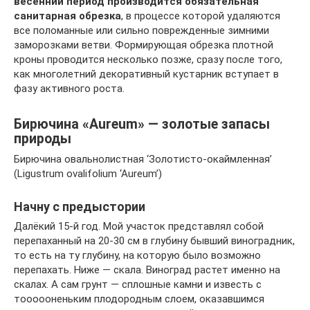
весенний период производится обязательная
санитарная обрезка
, в процессе которой удаляются
все поломанные или сильно поврежденные зимними
заморозками ветви. Формирующая обрезка плотной
кроны проводится несколько позже, сразу после того,
как многолетний декоративный кустарник вступает в
фазу активного роста.
Бирючина «Aureum» — золотые запасы
природы
Бирючина овальнолистная ‘Золотисто-окаймленная’
(Ligustrum ovalifolium ‘Aureum’)
Начну с предыстории
Далёкий 15-й год. Мой участок представлял собой
перепаханный на 20-30 см в глубину бывший виноградник,
то есть на ту глубину, на которую было возможно
перепахать. Ниже — скала. Виноград растет именно на
скалах. А сам грунт — сплошные камни и известь с
тоооооненьким плодородным слоем, оказавшимся