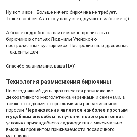
Ну вот и все… Больше ничего бирючина не требует.
Только любви. А этого у нас у всех, думаю, в избытке =))
А более подробно на сайте можно прочитать о
бирючине в статьях Людмилы Улейской о
пестролистных кустарниках. Пестролистные древесные
– акценты дач
Спасибо за внимание, ваша Н.=))
Технология размножения бирючины
На сегодняшний день практикуется размножение
декоративного многолетника черенками и семенами, а
также отводками, отпрысками или рассаживанием
поросли.
Черенкование является наиболее простым
и удобным способом получения нового растения
в
условиях приусадебного садоводства с максимально
высоким процентом приживаемости посадочного
материала: