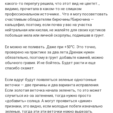
какого-то перепугу решила, что этот вид не цветет..,
видимо, прочитала в каком-то не слишком
профессиональном источнике… Что я могу посоветовать
счастливым обладателям бирючины?Бирючина —
кальцефил, поэтому, если почва у вас на участка
нейтральная или кислая, не жалейте для своих кустиков
побольше мела или яичной скорлупы, подмешав в грунт.
Ее можно не поливать. Даже при +50°C. Это точно,
проверено на практике за два лета.Дренаж нужен
обязательно, поэтому в грунт добавьте камней, можно
обычного гравия. И не бойтесь. Будет расти и еще
спасибо скажет.
Если вдруг будут появляться зеленые однотонные
веточки — две причины и два варианта исправления.
Если золотая веточка начала зеленеть, то это может
случиться из-за затенения, тогда нужно просто
«добавить» солнца. А могут проявиться «дикие»
признаки, это видно, если молодые побеги изначально
зеленые, тогда эти эти веточки нужно вырезать.