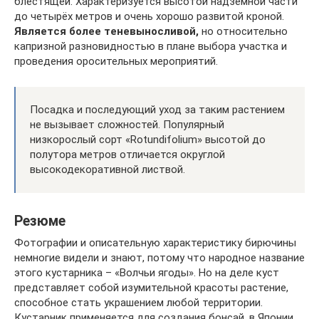
блестящей. Характеризуется высотой надземной части
до четырёх метров и очень хорошо развитой кроной.
Является более теневыносливой,
но относительно
капризной разновидностью в плане выбора участка и
проведения оросительных мероприятий.
Посадка и последующий уход за таким растением
не вызывает сложностей. Популярный
низкорослый сорт «Rotundifolium» высотой до
полутора метров отличается округлой
высокодекоративной листвой.
Резюме
Фотографии и описательную характеристику бирючины
немногие видели и знают, потому что народное название
этого кустарника – «Волчьи ягоды». Но на деле куст
представляет собой изумительной красоты растение,
способное стать украшением любой территории.
Кустарник применяется для создания бонсай, в Японии