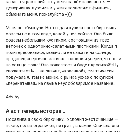
касается растений, то у меня на лбу написано: я —
доверчивая дурочка и у меня позволяют финансы,
обманите меня, пожалуйста =)))
Меня не обманули. Но тогда я купила свою бирючину
совсем не в том виде, какой у нее сейчас. Она была
совсем небольшим кустиком, состоящим из трех
веточек с однотонно-салатными листиками. Когда я
поинтересовалась, можно ли ее сажать на солнце,
продавец энергично закивал головой и уверил, что «… и
на солнце тоже! Она пожелтеет и будет красивой!»Ну
«пожелтеет!» — не значит, «красивой», скептически
подумала я, тем не менее, с рынка уехав с покупкой,
«перекатывая» на языке неудобоваримое название…
Ads by
А вот теперь история…
Посадила я свою бирючину… Условия жесточайшие —
пекло, полив ограничен, не грунт, а камни. Сначала она
«сидела», не подавая особых признаков жизни, так что