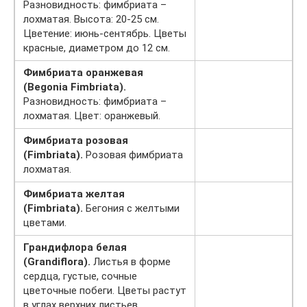
Разновидность: фимбриата –
лохматая. Высота: 20-25 см.
Цветение: июнь-сентябрь. Цветы
красные, диаметром до 12 см.
Фимбриата оранжевая
(Begonia Fimbriata).
Разновидность: фимбриата –
лохматая. Цвет: оранжевый.
Фимбриата розовая
(Fimbriata).
Розовая фимбриата
лохматая.
Фимбриата желтая
(Fimbriata).
Бегония с желтыми
цветами.
Грандифлора белая
(Grandiflora).
Листья в форме
сердца, густые, сочные
цветочные побеги. Цветы растут
в углах верхних листьев,