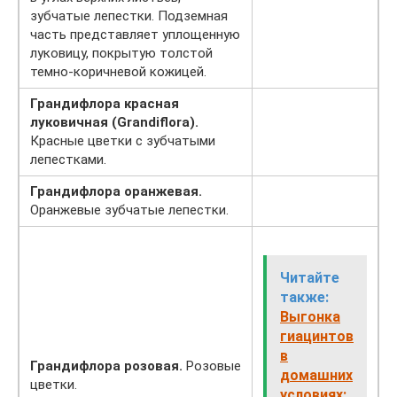
зубчатые лепестки. Подземная
часть представляет уплощенную
луковицу, покрытую толстой
темно-коричневой кожицей.
Грандифлора красная
луковичная (Grandiflora).
Красные цветки с зубчатыми
лепестками.
Грандифлора оранжевая.
Оранжевые зубчатые лепестки.
Читайте
также:
Выгонка
гиацинтов
в
Грандифлора розовая.
Розовые
домашних
цветки.
условиях: