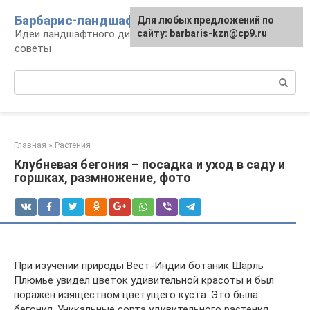
Перейти
Барбарис-ландшафт
Для любых предложений по
к
Идеи ландшафтного дизайна, правила и
сайту: barbaris-kzn@cp9.ru
контенту
советы
Поиск:
Главная
»
Растения
Клубневая бегония – посадка и уход в саду и
горшках, размножение, фото
При изучении природы Вест-Индии ботаник Шарль
Плюмье увидел цветок удивительной красоты и был
поражен изяществом цветущего куста. Это была
бегония. Уникальные сорта удивительного растения