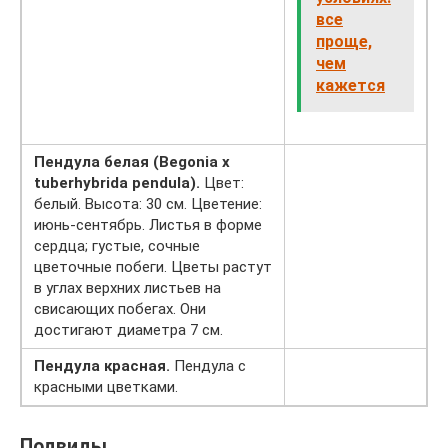
все
проще,
чем
кажется
Пендула белая (Begonia x
tuberhybrida pendula).
Цвет:
белый. Высота: 30 см. Цветение:
июнь-сентябрь. Листья в форме
сердца; густые, сочные
цветочные побеги. Цветы растут
в углах верхних листьев на
свисающих побегах. Они
достигают диаметра 7 см.
Пендула красная.
Пендула с
красными цветками.
Подвиды