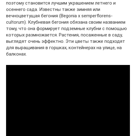
поэтому становится лучшим украшением летнего и
осеннего сада. Известны также зимняя или
вечноцветущая бегония (Begonia x semperflorens-
cultorum). Клубневая бегония обязана своим названием
тому, что она формирует подземные клубни с помощью
которых размножается. Растения, посаженные в саду,
выглядят очень эффектно. Эти цветы также подходят
для выращивания в горшках, контейнерах на улице, на
балконах.