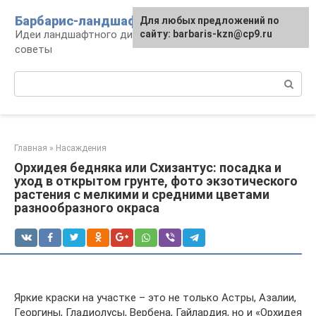
Перейти
Барбарис-ландшафт
Для любых предложений по
к
Идеи ландшафтного дизайна, правила и
сайту: barbaris-kzn@cp9.ru
контенту
советы
Поиск:
Главная
»
Насаждения
Орхидея бедняка или Схизантус: посадка и
уход в открытом грунте, фото экзотического
растения с мелкими и средними цветами
разнообразного окраса
Яркие краски на участке – это не только Астры, Азалии,
Георгины, Гладиолусы, Вербена, Гайлардия, но и «Орхидея