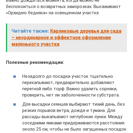
Важно дождаться момента, когда можно не
беспокоиться о возвратных заморозках. Высаживают
«Орхидею бедняка» на освещенном участке.
Читайте также:
Карликовые деревья для сада
– неординарное и эффектное оформление
маленького участка
Полезные рекомендации:
Незадолго до посадки участок тщательно
перекапывают, предварительно добавляют
перегной либо торф. Важно удалить сорняки,
проверить, нет ли заболоченности субстрата.
Для высадки сеянцев выбирают тихий день, без
резких порывов ветра, дождя и тумана. Для
рассады выкапывают неглубокие лунки. Между
соседними ямками придерживаются расстояния
около 25 см, чтобы не было загущенных посадок