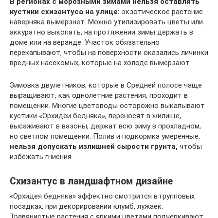
В регионах с морозными зимами нельзя оставлять
кустики схизантуса на улице:
экзотическое растение
наверняка вымерзнет. Можно утилизировать цветы или
аккуратно выкопать, на протяжении зимы держать в
доме или на веранде. Участок обязательно
перекапывают, чтобы на поверхности оказались личинки
вредных насекомых, которые на холоде вымерзают.
Зимовка двулетников, которые в Средней полосе чаще
выращивают, как однолетние растения, проходит в
помещении. Многие цветоводы осторожно выкапывают
кустики «Орхидеи бедняка», переносят в жилище,
высаживают в вазоны, держат всю зиму в прохладном,
но светлом помещении. Полив и подкормка умеренные,
нельзя допускать излишней сырости грунта,
чтобы
избежать гниения.
Схизантус в ландшафтном дизайне
«Орхидея бедняка» эффектно смотрится в групповых
посадках, при декорировании клумб, лужаек.
Травянистые растения с яркими цветами подчеркивают