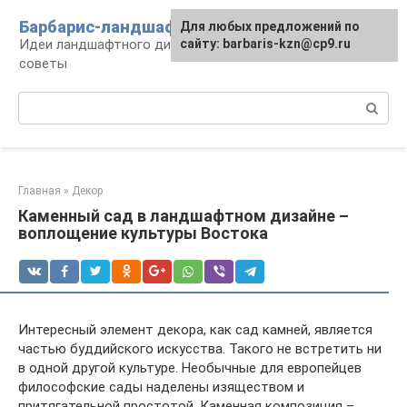
Перейти
Барбарис-ландшафт
Для любых предложений по
к
Идеи ландшафтного дизайна, правила и
сайту: barbaris-kzn@cp9.ru
контенту
советы
Поиск:
Главная
»
Декор
Каменный сад в ландшафтном дизайне –
воплощение культуры Востока
Интересный элемент декора, как сад камней, является
частью буддийского искусства. Такого не встретить ни
в одной другой культуре. Необычные для европейцев
философские сады наделены изяществом и
притягательной простотой. Каменная композиция –