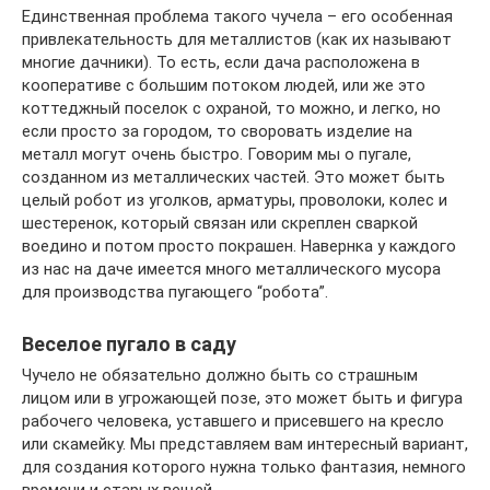
Единственная проблема такого чучела – его особенная
привлекательность для металлистов (как их называют
многие дачники). То есть, если дача расположена в
кооперативе с большим потоком людей, или же это
коттеджный поселок с охраной, то можно, и легко, но
если просто за городом, то своровать изделие на
металл могут очень быстро. Говорим мы о пугале,
созданном из металлических частей. Это может быть
целый робот из уголков, арматуры, проволоки, колес и
шестеренок, который связан или скреплен сваркой
воедино и потом просто покрашен. Навернка у каждого
из нас на даче имеется много металлического мусора
для производства пугающего “робота”.
Веселое пугало в саду
Чучело не обязательно должно быть со страшным
лицом или в угрожающей позе, это может быть и фигура
рабочего человека, уставшего и присевшего на кресло
или скамейку. Мы представляем вам интересный вариант,
для создания которого нужна только фантазия, немного
времени и старых вещей.