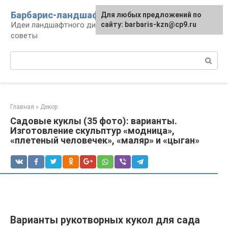
Перейти
Барбарис-ландшафт
Для любых предложений по
к
Идеи ландшафтного дизайна, правила и
сайту: barbaris-kzn@cp9.ru
контенту
советы
Поиск:
Главная
»
Декор
Садовые куклы (35 фото): варианты.
Изготовление скульптур «модница»,
«плетеный человечек», «маляр» и «цыган»
Варианты рукотворных кукол для сада