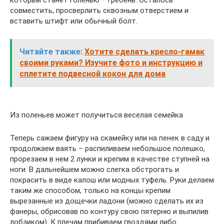
который станет голенью – гребень. Осталось
совместить, просверлить сквозным отверстием и
вставить штифт или обычный болт.
Читайте также:
Хотите сделать кресло-гамак
своими руками? Изучите фото и инструкцию и
сплетите подвесной кокон для дома
Из поленьев может получиться веселая семейка
Теперь сажаем фигуру на скамейку или на пенек в саду и
продолжаем ваять – распиливаем небольшое полешко,
прорезаем в нем 2 лунки и крепим в качестве ступней на
ноги. В дальнейшем можно слегка обстрогать и
покрасить в виде калош или модных туфель. Руки делаем
таким же способом, только на концы крепим
вырезанные из дощечки ладони (можно сделать их из
фанеры, обрисовав по контуру свою пятерню и выпилив
лобзиком). К плечам прибиваем гвоздями либо