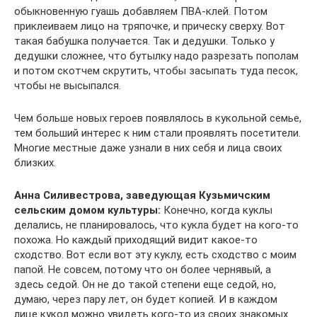
обыкновенную гуашь добавляем ПВА-клей. Потом
приклеиваем лицо на тряпочке, и прическу сверху. Вот
такая бабушка получается. Так и дедушки. Только у
дедушки сложнее, что бутылку надо разрезать пополам
и потом скотчем скрутить, чтобы засыпать туда песок,
чтобы не высыпался.
Чем больше новых героев появлялось в кукольной семье,
тем больший интерес к ним стали проявлять посетители.
Многие местные даже узнали в них себя и лица своих
близких.
Анна Силивестрова, заведующая Кузьмичским
сельским домом культуры:
Конечно, когда куклы
делались, не планировалось, что кукла будет на кого-то
похожа. Но каждый приходящий видит какое-то
сходство. Вот если вот эту куклу, есть сходство с моим
папой. Не совсем, потому что он более чернявый, а
здесь седой. Он не до такой степени еще седой, но,
думаю, через пару лет, он будет копией. И в каждом
лице кукол можно увидеть кого-то из своих знакомых.