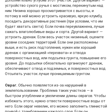
дополнительно углубив этот участок. Другой вариант —
устройство сухого ручья с мостиком, перекинутым над
ним. Низина хорошо просматривается с высоты, и
потому в ней можно устроить красивую, яркую клумбу,
посадить декоративные растения (при условии, что им
будет хватать света). Если почва переувлажнена, лучше
сажать влаголюбивые виды и сорта. Другой вариант —
устроить дренаж. Если весь участок низинный, оцените
уровни соседних территорий. Если они расположены
выше, и есть риск подтопления, нужен или хороший
дренаж с организацией «перехвата» и отвода
поверхностных вод, или подсыпка грунта, повышение его
уровня. До подсыпки обязательно организуют дренаж,
обеспечивают отвод и подземных, и поверхностных вод.
Отсыпать участок лучше проницаемым грунтом.
Овраг.
Обычно появляется из-за нарушений в
землепользовании. Проблема таких участков — в
быстром углублении и увеличении длины оврагов. Чтобы
избежать этого, нужно отвести поверхностные воды от
него. Если овраг невелик, его можно заполнить глинистой
почвой с трамбованием каждого слоя. Если он