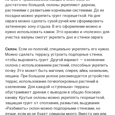
достаточно большой, склоны укрепляют дерном,
растениями с развитыми корневыми системами. До их
посадки можно укрепить грунт георешеткой. На дне
оврага можно сделать сухой ручей или сформировать
затененную зону отдыха. В его оформлении можно и
нужно использовать камни. Это красиво и «полезно» для
участка: валуны смогут укрепить дно и стенки оврага.
Склон.
Если он пологий, специально укреплять его нужно.
Можно сделать террасу, устроить подпорные стенки,
чтобы выровнять грунт. Другой вариант — озеленение
склона с использованием растений, способных укрепить
почву. Это может быть магония, спирея, айва, кизильник,
лещина. При большом уклоне рекомендуется устройство
террас, использование почвопокровных растений в
озеленении. Для каждой «ступеньки» террасы
обустраивают дренаж с выводом в общую боковую
канаву. Крутые склоны можно укреплять георешеткой,
защищая грунт от сползания, размытия, выдувания.
«Разбивать» склон можно подпорными стенками, но
лучше, если их не будет слишком много. Вместо них или