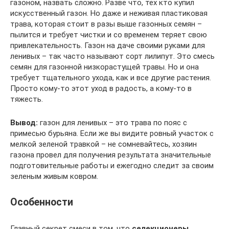
газоном, назвать сложно. Разве что, тех кто купил
искусственный газон. Но даже и неживая пластиковая
трава, которая стоит в разы выше газонных семян –
пылится и требует чистки и со временем теряет свою
привлекательность. Газон на даче своими руками для
ленивых – так часто называют сорт лилипут. Это смесь
семян для газонной низкорастущей травы. Но и она
требует тщательного ухода, как и все другие растения.
Просто кому-то этот уход в радость, а кому-то в
тяжесть.
Вывод:
газон для ленивых – это трава по пояс с
примесью бурьяна. Если же вы видите ровный участок с
мелкой зеленой травкой – не сомневайтесь, хозяин
газона провел для получения результата значительные
подготовительные работы и ежегодно следит за своим
зеленым живым ковром.
Особенности
Главный секрет смеси в том, что
селекционеры