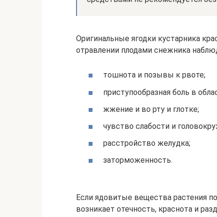
Оригинальные ягодки кустарника кра
отравлении плодами снежника набл
тошнота и позывы к рвоте;
приступообразная боль в обла
жжение и во рту и глотке;
чувство слабости и головокру
расстройство желудка;
заторможенность.
Если ядовитые вещества растения по
возникает отечность, краснота и ра