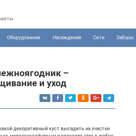
советы
Оборудование
Насаждения
Сети
Заборы
нежноягодник –
щивание и уход
какой декоративный куст высадить на участке.
вым, морозоустойчивым и радовало глаз в любое