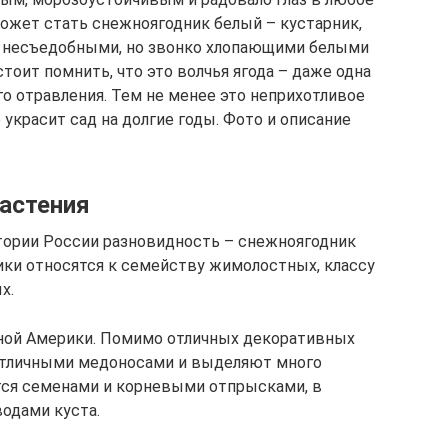
ожет стать снежноягодник белый – кустарник,
 несъедобными, но звонко хлопающими белыми
тоит помнить, что это волчья ягода – даже одна
о отравления. Тем не менее это неприхотливое
 украсит сад на долгие годы. Фото и описание
растения
тории России разновидность – снежноягодник
рники относятся к семейству жимолостных, классу
х.
ной Америки. Помимо отличных декоративных
отличными медоносами и выделяют много
тся семенами и корневыми отпрысками, в
водами куста.