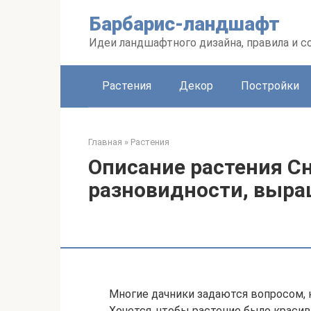
Перейти
Барбарис-ландшафт
к
контенту
Идеи ландшафтного дизайна, правила и 
Растения
Декор
Постройки
Главная
»
Растения
Описание растения С
разновидности, выра
Многие дачники задаются вопросом, 
Хочется, чтобы растение было краси