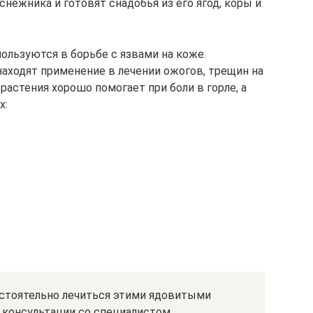
ежника и готовят снадобья из его ягод, коры и
ользуются в борьбе с язвами на коже.
аходят применение в лечении ожогов, трещин на
растения хорошо помогает при боли в горле, а
х:
остоятельно лечиться этими ядовитыми
 консультации со специалистом.