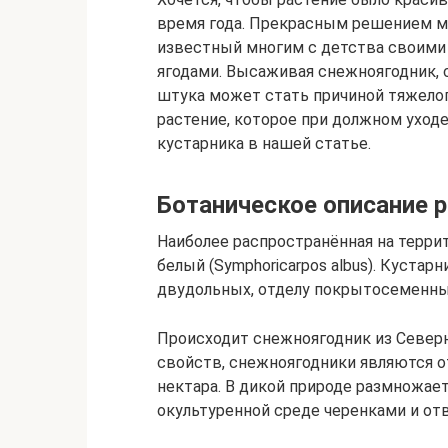
время года. Прекрасным решением м
известный многим с детства своими
ягодами. Высаживая снежноягодник, с
штука может стать причиной тяжелог
растение, которое при должном уходе
кустарника в нашей статье.
Ботаническое описание 
Наиболее распространённая на терри
белый (Symphoricarpos albus). Куста
двудольных, отделу покрытосеменны
Происходит снежноягодник из Север
свойств, снежноягодники являются 
нектара. В дикой природе размножае
окультуренной среде черенками и от