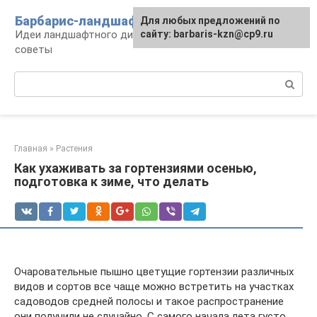
Перейти
Барбарис-ландшафт
Для любых предложений по
к
Идеи ландшафтного дизайна, правила и
сайту: barbaris-kzn@cp9.ru
контенту
советы
Поиск:
Главная
»
Растения
Как ухаживать за гортензиями осенью,
подготовка к зиме, что делать
Очаровательные пышно цветущие гортензии различных
видов и сортов все чаще можно встретить на участках
садоводов средней полосы и такое распространение
они получили не случайно. С самого начала лета густо