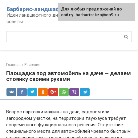
Перейти
Барбарис-ландшафт
Для любых предложений по
к
Идеи ландшафтного дизайна, правила и
сайту: barbaris-kzn@cp9.ru
контенту
советы
Поиск:
Главная
»
Растения
Площадка под автомобиль на даче — делаем
стоянку своими руками
Вопрос парковки машины на даче, садовом или
загородном участке, на территории таунхауса требует
современного функционального решения. Отсутствие
специального места для автомобилей чревато быстрым
разрушением грунта и постоянной грязью на участке.