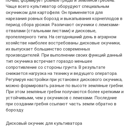
почвы, формирует ровные гряды и земляной гребень.
Чаще всего культиватор оборудуют специальным
окучником для картофеля. Он применяется для
нарезания ровных борозд и выкапывания корнеплодов в
период сбора урожая. Различают окучники с лемехами-
отвалами (стальными листами) и дисковые,
пропеллерного типа. На сегодняшний день в аграрном
хозяйстве наиболее востребованы дисковые окучники,
их выпускает большинство современных
производителей. При выполнении своих функций данный
тип окучника встречает гораздо меньшее
сопротивление со стороны грунта. В результате
снижается нагрузка на технику и ведущего оператора.
Регулируя настройки при установке дискового окучника,
можно формировать разные по высоте земляные гребни.
При этом земляные гребни получаются более крепкими и
устойчивыми, чем у окучников с лемехами. Последние
при создании гребня ссыпают часть земли обратно в
борозду.
Дисковый окучник для культиватора