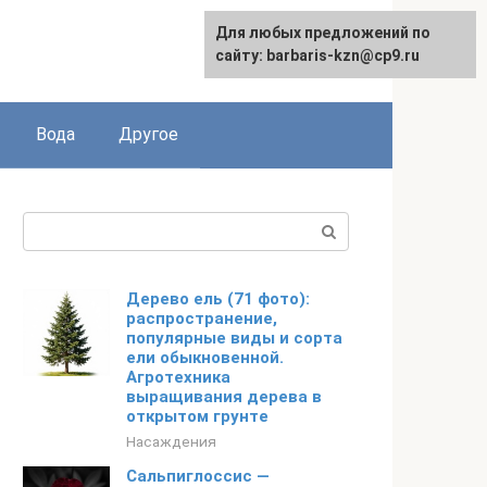
Для любых предложений по
сайту: barbaris-kzn@cp9.ru
Вода
Другое
Поиск:
Дерево ель (71 фото):
распространение,
популярные виды и сорта
ели обыкновенной.
Агротехника
выращивания дерева в
открытом грунте
Насаждения
Сальпиглоссис —