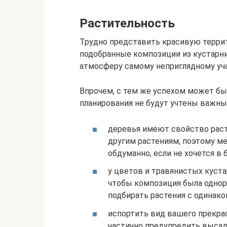
Растительность
Трудно представить красивую терри
подобранные композиции из кустарни
атмосферу самому неприглядному уча
Впрочем, с тем же успехом может бы
планирования не будут учтены важн
деревья имеют свойство раст
другим растениям, поэтому ме
обдуманно, если не хочется в
у цветов и травянистых куст
чтобы композиция была однор
подбирать растения с одинак
испортить вид вашего прекра
частично предупредить высад