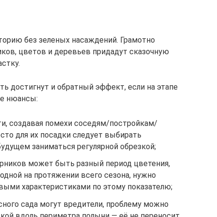
торию без зеленых насаждений. Грамотно
ков, цветов и деревьев придадут сказочную
стку.
ть достигнут и обратный эффект, если на этапе
ые нюансы:
и, создавая помехи соседям/постройкам/
сто для их посадки следует выбирать
 будущем заниматься регулярной обрезкой;
арников может быть разный период цветения,
одной на протяжении всего сезона, нужно
овыми характеристиками по этому показателю;
сного сада могут вредители, проблему можно
кой вдоль периметра полыни — её не переносит